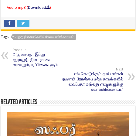
Audio mp3 (
Download
)
Tags
அழகு நிலையங்களில் வேலை பார்க்கலாமா?
Previous
அபூ உபைதா இப்னு
ஜர்ராஹ்(ரழி)வாழ்க்கை
வரலாறும்,படிப்பினைகளும்
Next
பால் கொடுக்கும் தாய்மார்கள்
ரமலான் நோன்பை மற்ற காலங்களில்
வைப்பதா அல்லது ஏழைகளுக்கு
உணவளிக்கலாமா?
Related Articles