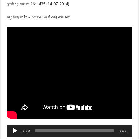
நாள் : ரமலான் 16: 1435 (14-07-2014)
வழங்குபவர்: மௌலவி அஸ்ஹர் ஸீலானி.
Audio
00:00
00:00
Player