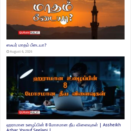
ஸஃபர் மாதம் பீடையா?
August 6, 2026
ஹராமான உழைப்பின் 8 மோசமான தீய விளைவுகள் | Assheikh
Azhar Yousuf Seelani |