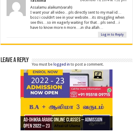
fathima
December 19, 2014 at 1:32 pm
Assalamu alaikum(varah)
I want your all video…pls directly sent to my mail id…
bcoz i couldn’t see in your website…its struggling when
see this…so im eagerly waiting for that…pls send…i
have to know more n more….in sha allah…
Log in to Reply
Leave a Reply
You must be
logged in
to post a comment.
Ad-Dhikra Arabic Online Classes – Admission
ரியாத் ஜும்ஆ தமிழாக்கம், Jamia Al Hajiri
Open 2022 – 23
Ad-Dhikra Arabic Online Classes – BA Arabic
AD DHIKRA ARABIC COLLEGE ADMISSION
Masjid (Kuwait Masjid), Malaz, Riyadh