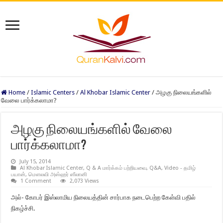
Home
/
Islamic Centers
/
Al Khobar Islamic Center
/
அழகு நிலையங்களில்
வேலை பார்க்கலாமா?
அழகு நிலையங்களில் வேலை
பார்க்கலாமா?
July 15, 2014
Al Khobar Islamic Center
,
Q & A மார்க்கம் பற்றியவை
,
Q&A
,
Video - தமிழ்
பயான்
,
மௌலவி அஸ்ஹர் ஸீலானி
1 Comment
2,073 Views
அல்- கோபர் இஸ்லாமிய நிலையத்தின் சார்பாக நடைபெற்ற கேள்வி பதில்
நிகழ்ச்சி.