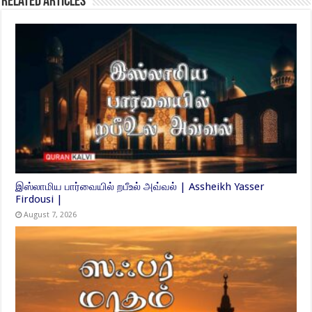
Related Articles
இஸ்லாமிய பார்வையில் றபீஉல் அவ்வல் | Assheikh Yasser
Firdousi |
August 7, 2026