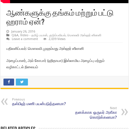
ஆண்களுக்கு தங்கம் மற்றும் பட்டு
ஹராம் ஏன்?
January 26, 2016
Q&A
,
Video - தமிழ் பயான்
,
குடும்பவியல்
,
மௌலவி அஸ்ஹர் ஸீலானி
Leave a comment
2,039 Views
பதிலளிப்பவர்: மௌலவி முஹம்மது அஸ்ஹர் ஸீலானி
அழைப்பாளர், அல் கோபார் (ஹிதாயா) இஸ்லாமிய அழைப்பு மற்றும்
வழிகாட்டல் நிலையம்
Previous
தஸ்பிஹ் மணி பயன்படுத்தலாமா?
Next
தனக்காக ஒருவர் அகீகா
கொடுக்கலாமா?