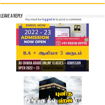
Leave a Reply
You must be
logged in
to post a comment.
Ad-Dhikra Arabic Online Classes – Admission
ரியாத் ஜும்ஆ தமிழாக்கம், Jamia Al Hajiri
Open 2022 – 23
Ad-Dhikra Arabic Online Classes – BA Arabic
AD DHIKRA ARABIC COLLEGE ADMISSION
Masjid (Kuwait Masjid), Malaz, Riyadh