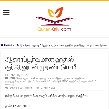
Home
/
TNTJ விற்கு மறுப்பு
/
ஆதாரப்பூர்வமான ஹதீஸ் குர்ஆனுடன் முரண்படுமா?
ஆதாரப்பூர்வமான ஹதீஸ்
குர்ஆனுடன் முரண்படுமா?
February 11, 2015
TNTJ விற்கு மறுப்பு
,
Video - தமிழ் பயான்
,
ஆதாரப்பூர்வமான ஹதீஸ்கள்
குர்ஆனுக்கு முரண்படுமா?
,
மௌலவி அப்பாஸ் அலி MISC
,
ஹதீஸ்கள் பதுகாக்கப்பட்ட
வரலாறு
Leave a comment
2,735 Views
மஸ்ஜித் தவ்பா ஜமாஅத் வழங்கும் மார்க்க சொற்பொழிவு நிகழ்ச்சி,
நாள்: 128:01:2015.