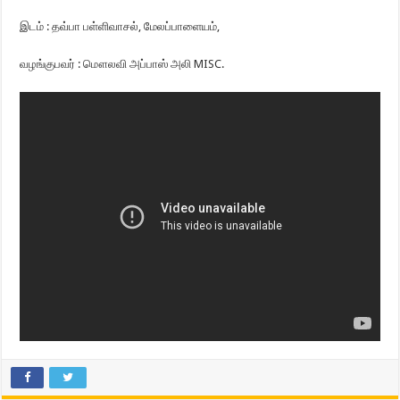
இடம் : தவ்பா பள்ளிவாசல், மேலப்பாளையம்,
வழங்குபவர் : மௌலவி அப்பாஸ் அலி MISC.