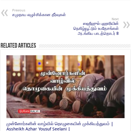
Previous
சமுதாய எழுச்சிக்கான தீர்வுகள்
Next
ஸஹீஹுல் புஹாரியின்
நெகிழ்வூட்டும் உபதேசங்கள்
அடங்கிய பாடத்தொடர் 8
Related Articles
முன்னோர்களின் வாழ்வில் தொழுகையின் முக்கியத்துவம் |
Assheikh Azhar Yousuf Seelani |