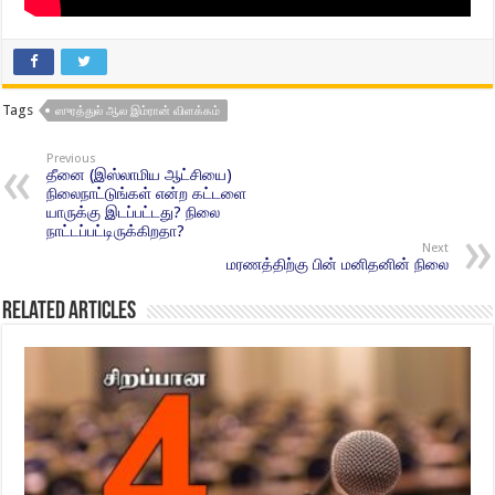
Tags
ஸுரத்துல் ஆல இம்ரான் விளக்கம்
Previous
தீனை (இஸ்லாமிய ஆட்சியை)
நிலைநாட்டுங்கள் என்ற கட்டளை
யாருக்கு இடப்பட்டது? நிலை
நாட்டப்பட்டிருக்கிறதா?
Next
மரணத்திற்கு பின் மனிதனின் நிலை
Related Articles