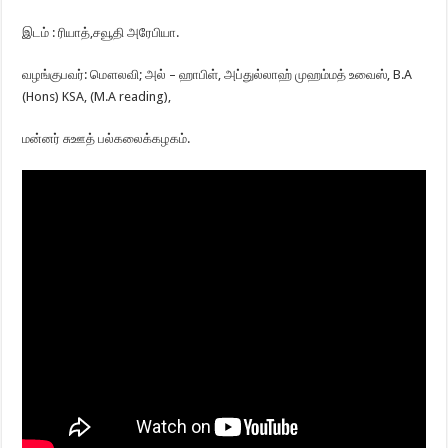
இடம் : ரியாத்,சவூதி அரேபியா.
வழங்குபவர்: மௌலவி; அல் – ஹாபிள், அப்துல்லாஹ் முஹம்மத் உவைஸ், B.A
(Hons) KSA, (M.A reading),
மன்னர் சுஊத் பல்கலைக்கழகம்.