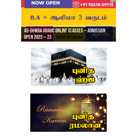
Ad-Dhikra Arabic Online Classes – Admission
ரியாத் ஜும்ஆ தமிழாக்கம், Jamia Al Hajiri
Open 2022 – 23
Ad-Dhikra Arabic Online Classes – BA Arabic
AD DHIKRA ARABIC COLLEGE ADMISSION
Masjid (Kuwait Masjid), Malaz, Riyadh