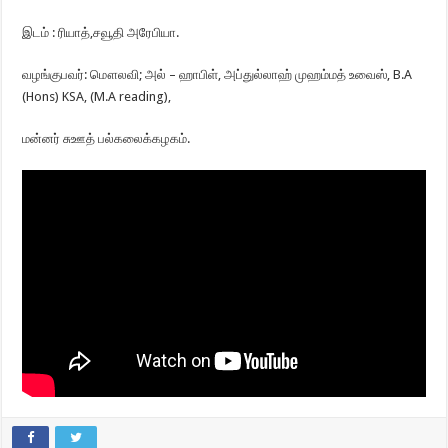
இடம் : ரியாத்,சவூதி அரேபியா.
வழங்குபவர்: மௌலவி; அல் – ஹாபிள், அப்துல்லாஹ் முஹம்மத் உவைஸ், B.A
(Hons) KSA, (M.A reading),
மன்னர் சுஊத் பல்கலைக்கழகம்.