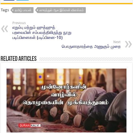
Tags
தமிழ் பாயன்
ஸுரத்துல் ஆல இம்ரான் விளக்கம்
Previous
எறும்பு மற்றும் ஹுத்ஹுத்
பறவையின் சம்பவத்திலிருந்து நூறு
படிப்பினைகள் (படிப்பினை-10)
Next
பொருளாதாரத்தை அணுகும் முறை
Related Articles