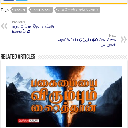
Tags
RIYADH
TAMIL BAYAN
ஆல இம்ரான் விளக்கத் தொடர்
Previous
சூரா அல் மாஇதா தஃப்ஸீர்
(வசனம்-2)
Next
அலட்ச்சியப்படுத்தப்படும் கொள்கை
தவறுகள்
Related Articles