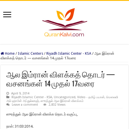
Home
/
Islamic Centers
/
Riyadh Islamic Center - KSA
/
ஆல இம்ரான்
விளக்கத் தொடர் — வசனங்கள் 14 முதல் 17வரை
ஆல இம்ரான் விளக்கத் தொடர் —
வசனங்கள் 14 முதல் 17வரை
April 9, 2014
Riyadh Islamic Center - KSA
,
Uncategorized
,
Video - தமிழ் பயான்
,
மௌலவி
அல் ஹாபிள் அப்துல்லாஹ்
,
ஸுரத்துல் ஆல இம்ரான் விளக்கம்
Leave a comment
2,832 Views
ஸுரத்துல் ஆல இம்ரான் விளக்க தொடர் வகுப்பு,
நாள்: 31:03:2014.