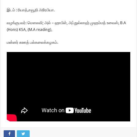
இடம் : ரியாத்,சவூதி அரேபியா.
வழங்குபவர்: மௌலவி; அல் – ஹாபிள், அப்துல்லாஹ் முஹம்மத் உவைஸ், B.A
(Hons) KSA, (M.A reading),
மன்னர் சுஊத் பல்கலைக்கழகம்.