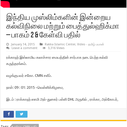
இந்திய முஸ்லிம்களின் இன்றைய
கல்விநிலை மற்றும் பைத்துல்ஹிக்மா
– பாகம் 2 & கேள்வி பதில்
January 14, 2015
Rakka Islamic Center
,
Video - தமிழ் பயான்
Leave a comment
3,316 Views
ரக்காஹ் இஸ்லாமிய கலாச்சார மையத்தின் சார்பாக நடைபெற்ற கல்வி
கருத்தரங்கம்.
வழங்குபவர் சகோ. CMN சலீம்.
நாள்: 09 : 01: 2015 –வெள்ளிக்கிழமை,
இடம் : ராக்காஹ் ஸாமி அல்-துகைர் பள்ளி DHL அருகில் , ராக்கா, அல்கோபர்,
Tags
சகோ. CMN சலீம்