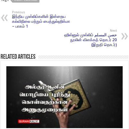
Previous
இந்திய முஸ்லிம்களின் இன்றைய
கல்விநிலை மற்றும் பைத்துல்ஹிக்மா
– பாகம் 1
Next
ஹிஸ்னுல் முஸ்லிம் حصن المسلم
நூலின் விளக்கத் தொடர் 20
(இறுதி தொடர்)
Related Articles