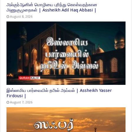
அல்குர்ஆனின் மொழியை புரிந்து கொள்வதற்கான
அணுகுமுறைகள் | Assheikh Adil Haq Abbasi |
August 8, 2026
இஸ்லாமிய பார்வையில் றபீஉல் அவ்வல் | Assheikh Yasser
Firdousi |
August 7, 2026