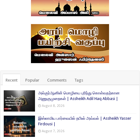
Recent
Popular
Comments
Tags
அல்குர்ஆனின் மொழியை புரிந்து கொள்வதற்கான
அணுகுமுறைகள் | Assheikh Adil Haq Abbasi |
August 8, 2026
இஸ்லாமிய பார்வையில் றபீஉல் அவ்வல் | Assheikh Yasser
Firdousi |
August 7, 2026