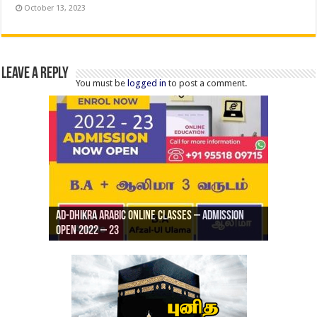
October 13, 2023
Leave a Reply
You must be
logged in
to post a comment.
Ad-Dhikra Arabic Online Classes – Admission
ரியாத் ஜும்ஆ தமிழாக்கம், Jamia Al Hajiri
Open 2022 – 23
Ad-Dhikra Arabic Online Classes – BA Arabic
AD DHIKRA ARABIC COLLEGE ADMISSION
Masjid (Kuwait Masjid), Malaz, Riyadh