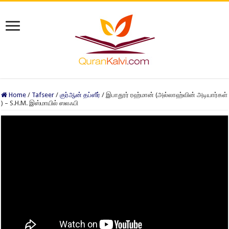
Home
/
Tafseer
/
குர்ஆன் தப்ஸீர்
/
இபாதூர் ரஹ்மான் (அல்லாஹ்வின் அடியார்கள்
) – S.H.M. இஸ்மாயில் ஸலஃபி