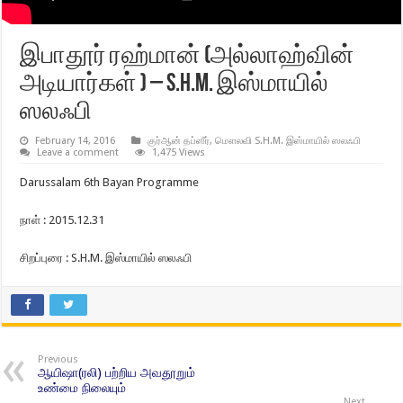
இபாதூர் ரஹ்மான் (அல்லாஹ்வின்
அடியார்கள் ) – S.H.M. இஸ்மாயில்
ஸலஃபி
February 14, 2016
குர்ஆன் தப்ஸீர்
,
மௌலவி S.H.M. இஸ்மாயில் ஸலஃபி
Leave a comment
1,475 Views
Darussalam 6th Bayan Programme
நாள் : 2015.12.31
சிறப்புரை : S.H.M. இஸ்மாயில் ஸலஃபி
Previous
ஆயிஷா(ரலி) பற்றிய அவதூறும்
உண்மை நிலையும்
Next