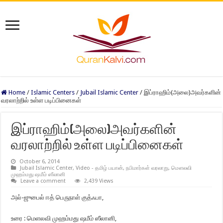
Home
/
Islamic Centers
/
Jubail Islamic Center
/
இப்ராஹிம்(அலை)அவர்களின்
வரலாற்றில் உள்ள படிப்பினைகள்
இப்ராஹிம்(அலை)அவர்களின்
வரலாற்றில் உள்ள படிப்பினைகள்
October 6, 2014
Jubail Islamic Center
,
Video - தமிழ் பயான்
,
நபிமார்கள் வரலாறு
,
மௌலவி
முஹம்மது ஷமீம் ஸீலானி
Leave a comment
2,439 Views
அல்-ஜுபைல் ஈத் பெருநாள் குத்ஃபா,
உரை : மெளலவி முஹம்மது ஷமீம் ஸீலானி,