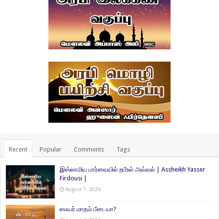
Recent
Popular
Comments
Tags
இஸ்லாமிய பார்வையில் றபீஉல் அவ்வல் | Assheikh Yasser
Firdousi |
August 7, 2026
ஸஃபர் மாதம் பீடையா?