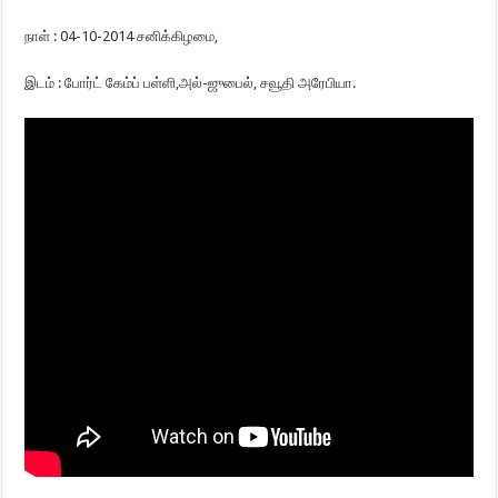
நாள் : 04-10-2014 சனிக்கிழமை,
இடம் : போர்ட் கேம்ப் பள்ளி,அல்-ஜுபைல், சவூதி அரேபியா.