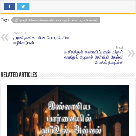
Tags
இப்ராஹிம்(அலை)அவர்களின் வரலாற்றில் உள்ள படிப்பினைகள்
Previous
குரான்,சுன்னாவின் பெயரால் சில
வழிகேடுகள்
Next
அகீதத்துத் தஹாவிய்யாஹ் மற்றும்
ஹதீதுல் ஆஹாத் தேர்வின் கேள்வி
& பதில் நிகழ்ச்சி
Related Articles