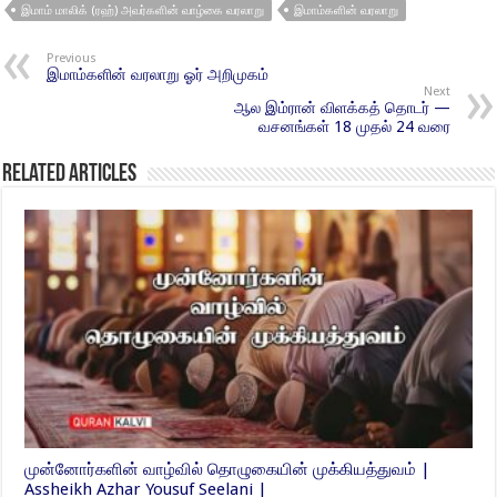
இமாம் மாலிக் (ரஹ்) அவர்களின் வாழ்கை வரலாறு
இமாம்களின் வரலாறு
Previous
இமாம்களின் வரலாறு ஓர் அறிமுகம்
Next
ஆல இம்ரான் விளக்கத் தொடர் —
வசனங்கள் 18 முதல் 24 வரை
Related Articles
முன்னோர்களின் வாழ்வில் தொழுகையின் முக்கியத்துவம் |
Assheikh Azhar Yousuf Seelani |