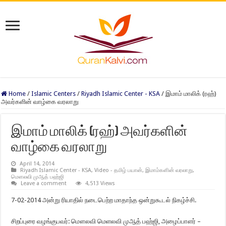
Home
/
Islamic Centers
/
Riyadh Islamic Center - KSA
/
இமாம் மாலிக் (ரஹ்)
அவர்களின் வாழ்கை வரலாறு
இமாம் மாலிக் (ரஹ்) அவர்களின்
வாழ்கை வரலாறு
April 14, 2014
Riyadh Islamic Center - KSA
,
Video - தமிழ் பயான்
,
இமாம்களின் வரலாறு
,
மெளலவி முஆத் பஹ்ஜி
Leave a comment
4,513 Views
7-02-2014 அன்று ரியாதில் நடைபெற்ற மாதாந்த ஒன்றுகூடல் நிகழ்ச்சி.
சிறப்புரை வழங்குபவர்: மௌலவி மெளலவி முஆத் பஹ்ஜி, அழைப்பாளர் –