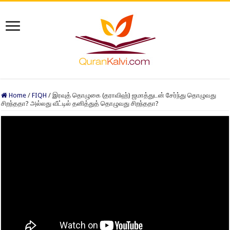
Home
/
FIQH
/
இரவுத் தொழுகை (தராவிஹ்) ஜமாத்துடன் சேர்ந்து தொழுவது
சிறந்ததா? அல்லது வீட்டில் தனித்துத் தொழுவது சிறந்ததா?