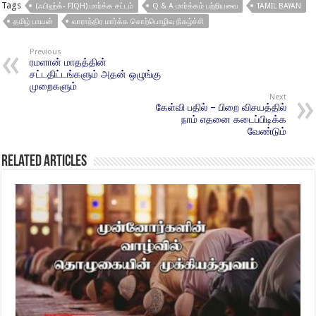
Tags
(ஃபிஹ்க்- FIQH) மார்க்க சட்டம்
Q & A மார்க்கம் பற்றியவை
TAMIL BAYAN
தமிழ் பாயன்
வாராந்திர மார்க்க சொற்பொழிவு நிகழ்ச்சி
Previous
ரமளான் மாதத்தின்
சட்டதிட்டங்களும் அதன் ஒழுங்கு
முறைகளும்
Next
கேள்வி பதில் – பிறை விசயத்தில்
நாம் எதனை கடைப்பிடிக்க
வேண்டும்
Related Articles