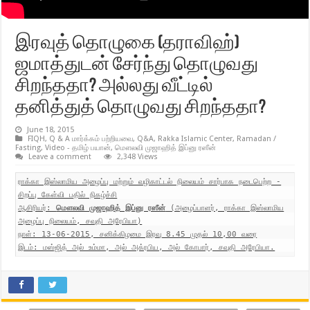
இரவுத் தொழுகை (தராவிஹ்)
ஜமாத்துடன் சேர்ந்து தொழுவது
சிறந்ததா? அல்லது வீட்டில்
தனித்துத் தொழுவது சிறந்ததா?
June 18, 2015
FIQH
,
Q & A மார்க்கம் பற்றியவை
,
Q&A
,
Rakka Islamic Center
,
Ramadan /
Fasting
,
Video - தமிழ் பயான்
,
மௌலவி முஜாஹித் இப்னு ரஸீன்
Leave a comment
2,348 Views
ராக்கா இஸ்லாமிய அழைப்பு மற்றும் வழிகாட்டல் நிலையம் சார்பாக நடைபெற்ற -
சிறப்பு கேள்வி பதில் நிகழ்ச்சி
ஆசிரியர்:
மௌலவி முஜாஹித் இப்னு ரஸீன்
(அழைப்பாளர், ராக்கா இஸ்லாமிய
அழைப்பு நிலையம், சவுதி அரேபியா)
நாள்: 13-06-2015, சனிக்கிழமை இரவு 8.45 முதல் 10,00 வரை
இடம்: மஸ்ஜித் அல் உம்மா, அல் அக்ரபிய, அல் கோபார், சவுதி அரேபியா.