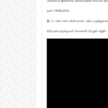
அல்கோபர் இஸ்லாமிய நிலையத்தின் சார்பாக நடைப
நாள்: 19:06:2014.
இடம் : அல்-ஈஸா பள்ளி வாசல் , ஷிபா மருத்து
சிறப்புரை வழங்குபவர்: மௌலவி அப்துல் அஜீஸ்.