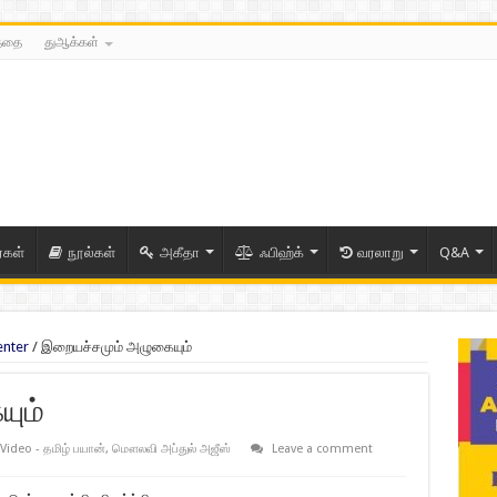
த்தை
துஆக்கள்
ைகள்
நூல்கள்
அகீதா
ஃபிஹ்க்
வரலாறு
Q&A
enter
/
இறையச்சமும் அழுகையும்
ும்
Video - தமிழ் பயான்
,
மௌலவி அப்துல் அஜீஸ்
Leave a comment