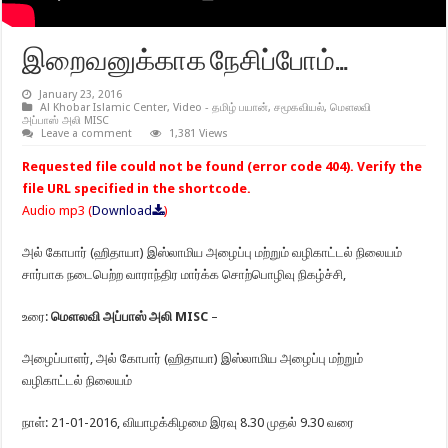
இறைவனுக்காக நேசிப்போம்…
January 23, 2016
Al Khobar Islamic Center
,
Video - தமிழ் பயான்
,
சமூகவியல்
,
மௌலவி
அப்பாஸ் அலி MISC
Leave a comment
1,381 Views
Requested file could not be found (error code 404). Verify the
file URL specified in the shortcode.
Audio mp3 (
Download
)
அல் கோபார் (ஹிதாயா) இஸ்லாமிய அழைப்பு மற்றும் வழிகாட்டல் நிலையம்
சார்பாக நடைபெற்ற வாராந்திர மார்க்க சொற்பொழிவு நிகழ்ச்சி,
உரை:
மௌலவி அப்பாஸ் அலி MISC
–
அழைப்பாளர், அல் கோபார் (ஹிதாயா) இஸ்லாமிய அழைப்பு மற்றும்
வழிகாட்டல் நிலையம்
நாள்: 21-01-2016, வியாழக்கிழமை இரவு 8.30 முதல் 9.30 வரை