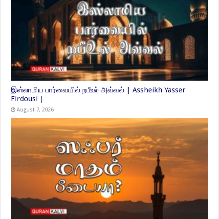
இஸ்லாமிய பார்வையில் றபீஉல் அவ்வல் | Assheikh Yasser
Firdousi |
August 7, 2026