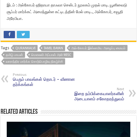
இடம் : அல்கோபர் ஹிதாயா தாஃவா சென்டர் நூலகம் முதல் மாடி. யூனிவைடு
சூப்பர் மார்க்கட் அமைந்துள்ள கட்டிடத்தின் மேல் மாடி.., அல்கோபர், சவூதி
அரேபியா.
Tags
QURANKALVI
TAMIL BAYAN
அல்-கோபர் இஸ்லாமிய அழைப்பு மையம்
தமிழ் பாயன்
மௌலவி அப்பாஸ் அலி MISC
வாராந்திர மார்க்க சொற்பொழிவு நிகழ்ச்சி
Previous
பெரும் பாவங்கள் தொடர் – வீணான
தர்க்கங்கள்
Next
இறை நம்பிக்கையாளர்களின்
அடையாளம் சகோதரத்துவம்
Related Articles