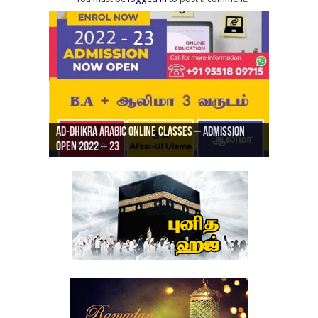
Ad-Dhikra Arabic Online Classes – Admission
ரியாத் ஜும்ஆ தமிழாக்கம், Jamia Al Hajiri
Open 2022 – 23
Ad-Dhikra Arabic Online Classes – BA Arabic
AD DHIKRA ARABIC COLLEGE ADMISSION
Masjid (Kuwait Masjid), Malaz, Riyadh