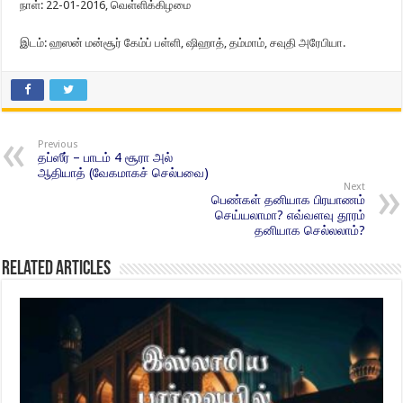
நாள்: 22-01-2016, வெள்ளிக்கிழமை
இடம்: ஹஸன் மன்சூர் கேம்ப் பள்ளி, ஷிஹாத், தம்மாம், சவுதி அரேபியா.
Previous
தப்ஸீர் – பாடம் 4 சூரா அல்
ஆதியாத் (வேகமாகச் செல்பவை)
Next
பெண்கள் தனியாக பிரயாணம்
செய்யலாமா? எவ்வளவு தூரம்
தனியாக செல்லலாம்?
Related Articles