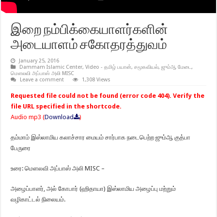
இறை நம்பிக்கையாளர்களின்
அடையாளம் சகோதரத்துவம்
January 25, 2016
Dammam Islamic Center
,
Video - தமிழ் பயான்
,
சமூகவியல்
,
ஜும்ஆ மேடை
,
மௌலவி அப்பாஸ் அலி MISC
Leave a comment
1,308 Views
Requested file could not be found (error code 404). Verify the
file URL specified in the shortcode.
Audio mp3 (
Download
)
தம்மாம் இஸ்லாமிய கலாச்சார மையம் சார்பாக நடைபெற்ற ஜும்ஆ குத்பா
பேருரை
உரை: மௌலவி அப்பாஸ் அலி MISC –
அழைப்பாளர், அல் கோபார் (ஹிதாயா) இஸ்லாமிய அழைப்பு மற்றும்
வழிகாட்டல் நிலையம்.