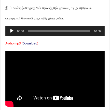
இடம் : மஸ்ஜித் மிக்தாத் பின் அஸ்வத்,அல்-ஜுபைல், சவூதி அரேபியா.
வழங்குபவர் மௌலவி முஜாஹித் இப்னு ரஸீன்.
Audio
00:00
00:00
Player
Audio mp3 (
Download
)