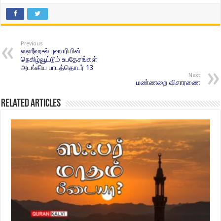
Previous
ஸஹீஹுல் புஹாரியின்
நெகிழ்வூட்டும் உபதேசங்கள்
அடங்கிய பாடத்தொடர் 13
Next
மண்ணறை விசாரணை
Related Articles