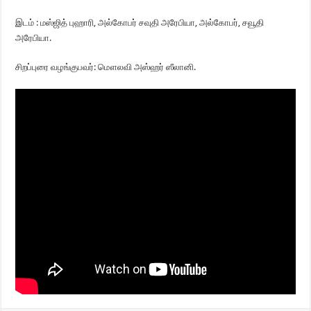
இடம் : மஸ்ஜித் புஹாரி, அல்கோபர் சவுதி அரேபியா, அல்கோபர், சவூதி
அரேபியா.
சிறப்புரை வழங்குபவர்: மௌலவி அஸ்ஹர் ஸீலானி.