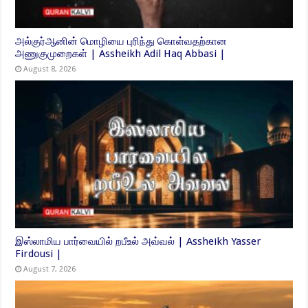
அல்குர்ஆனின் மொழியை புரிந்து கொள்வதற்கான
அணுகுமுறைகள் | Assheikh Adil Haq Abbasi |
August 8, 2026
இஸ்லாமிய பார்வையில் றபீஉல் அவ்வல் | Assheikh Yasser
Firdousi |
August 7, 2026