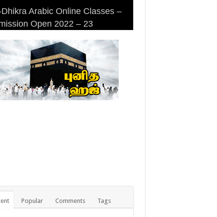
Dhikra Arabic Online Classes –
Dhikra Arabic Online Classes –
 DHIKRA ARABIC COLLEGE
iri Masjid (Kuwait Masjid), Malaz,
mission Open 2022 – 23
 Arabic
MISSION
yadh
ent
Popular
Comments
Tags