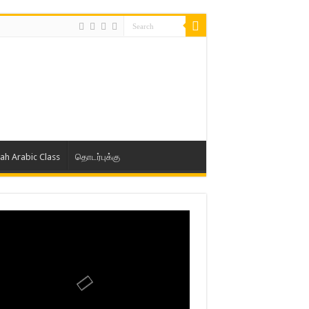
lah Arabic Class
தொடர்புக்கு
ாத் ஜும்ஆ தமிழாக்கம், Jamia Al