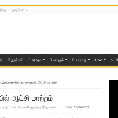
்த்தை
துஆக்கள்
ள்
நூல்கள்
அகீதா
ஃபிஹ்க்
வரலாறு
Q&A
Al Is
/
இஸ்லாத்தின் பார்வையில் ஆட்சி மாற்றம்
ல் ஆட்சி மாற்றம்
- தமிழ் பயான்
,
மௌலவி முஜாஹித் இப்னு ரஸீன்
Leave a comment
ரிய