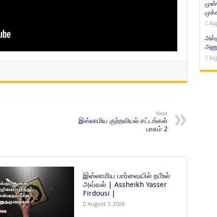
முன
முக்
Aug
அல்
அணுக
Aug
Next
இஸ்லாமிய குற்றவியல் சட்டங்கள்
பாகம் 2
இஸ்லாமிய பார்வையில் றபீஉல்
அவ்வல் | Assheikh Yasser
Firdousi |
August 7, 2026