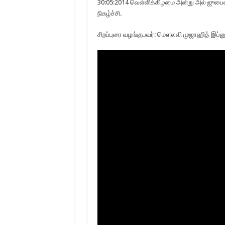
30:05:2014 வெள்ளிக்கிழமை அன்று அல் ஜுபைல்
நிகழ்ச்சி.
சிறப்புரை வழங்குபவர்: மௌலவி முஜாஹித் இப்னு