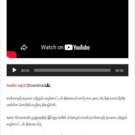
Audio
00:00
00:00
Player
Audio mp3 (
Download
)
ராக்காஹ் தஃவா மற்றும் வழிகாட்டல் நிலையம் சார்பாக நடைபெற்ற வாராந்திர
மார்க்க சொற்பொழிவு நிகழ்ச்சி,
உரை: மௌலவி முஜாஹித் இப்னு ரஸீன் (அழைப்பாளர்,ராக்காஹ் தஃவா மற்றும்
வழிகாட்டல் நிலையம்),