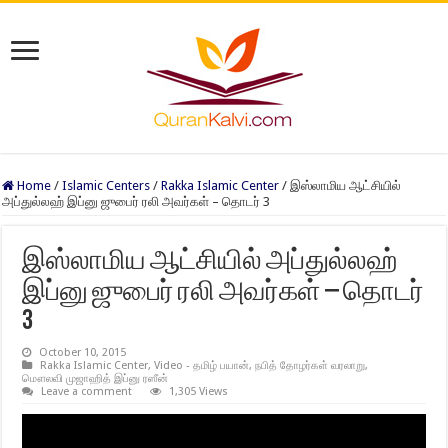
Home
/
Islamic Centers
/
Rakka Islamic Center
/
இஸ்லாமிய ஆட்சியில்
அப்துல்லஹ் இப்னு ஜுபைர் ரலி அவர்கள் – தொடர் 3
இஸ்லாமிய ஆட்சியில் அப்துல்லஹ்
இப்னு ஜுபைர் ரலி அவர்கள் – தொடர்
3
October 10, 2015
Rakka Islamic Center
,
Video - தமிழ் பயான்
,
நபித் தோழர்கள் வரலாறு
,
மௌலவி முஜாஹித் இப்னு ரஸீன்
Leave a comment
1,305 Views