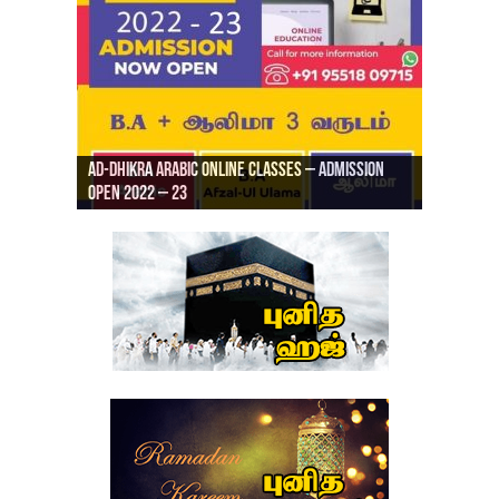
Ad-Dhikra Arabic Online Classes – Admission
ரியாத் ஜும்ஆ தமிழாக்கம், Jamia Al Hajiri
Open 2022 – 23
Ad-Dhikra Arabic Online Classes – BA Arabic
AD DHIKRA ARABIC COLLEGE ADMISSION
Masjid (Kuwait Masjid), Malaz, Riyadh