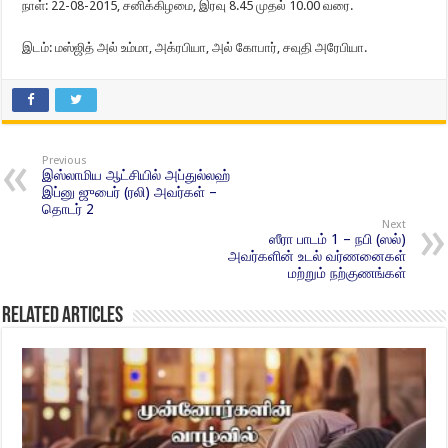
நாள்: 22-08-2015, சனிக்கிழமை, இரவு 8.45 முதல் 10.00 வரை.
இடம்: மஸ்ஜித் அல் உம்மா, அக்ரபியா, அல் கோபார், சவுதி அரேபியா.
Previous
இஸ்லாமிய ஆட்சியில் அப்துல்லஹ்
இப்னு ஜுபைர் (ரலி) அவர்கள் –
தொடர் 2
Next
ஸீரா பாடம் 1 – நபி (ஸல்)
அவர்களின் உடல் வர்ணனைகள்
மற்றும் நற்குணங்கள்
Related Articles