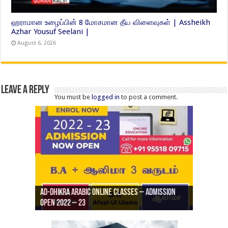
ஹராமான உழைப்பின் 8 மோசமான தீய விளைவுகள் | Assheikh
Azhar Yousuf Seelani |
August 6, 2026
Leave a Reply
You must be
logged in
to post a comment.
Ad-Dhikra Arabic Online Classes – Admission
ரியாத் ஜும்ஆ தமிழாக்கம், Jamia Al Hajiri
Open 2022 – 23
Ad-Dhikra Arabic Online Classes – BA Arabic
AD DHIKRA ARABIC COLLEGE ADMISSION
Masjid (Kuwait Masjid), Malaz, Riyadh