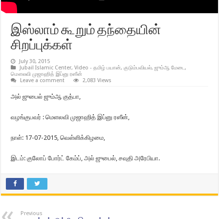
இஸ்லாம் கூறும் தந்தையின்
சிறப்புக்கள்
July 30, 2015
Jubail Islamic Center
,
Video - தமிழ் பயான்
,
குடும்பவியல்
,
ஜும்ஆ மேடை
,
மௌலவி முஜாஹித் இப்னு ரஸீன்
Leave a comment
2,083 Views
அல் ஜுபைல் ஜும்ஆ குத்பா,
வழங்குபவர் : மெளலவி முஜாஹித் இப்னு ரஸீன்,
நாள்: 17-07-2015, வெள்ளிக்கிழமை,
இடம்: குலோப் போர்ட் கேம்ப், அல் ஜுபைல், சவுதி அரேபியா.
Previous