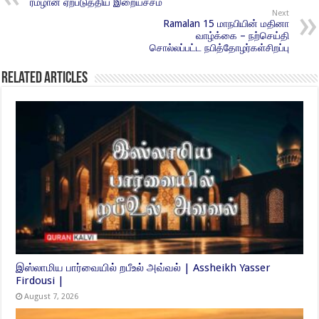
ரமழான் ஏற்படுத்திய இறையச்சம்
Next
Ramalan 15 மாநபியின் மதினா
வாழ்க்கை – நற்செய்தி
சொல்லப்பட்ட நபித்தோழர்கள்சிறப்பு
Related Articles
இஸ்லாமிய பார்வையில் றபீஉல் அவ்வல் | Assheikh Yasser
Firdousi |
August 7, 2026