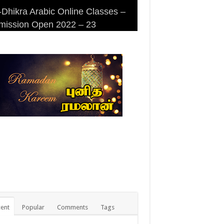
Dhikra Arabic Online Classes –
Dhikra Arabic Online Classes –
 DHIKRA ARABIC COLLEGE
iri Masjid (Kuwait Masjid), Malaz,
mission Open 2022 – 23
 Arabic
MISSION
yadh
ent
Popular
Comments
Tags