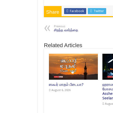
Facebook
Twitter
Share
Previous
சிறந்த வார்த்தை
Related Articles
ஸஃபர் மாதம் பீடையா?
ஹராமா
மோசமா
August 6, 2026
Asshe
Seelan
Augus