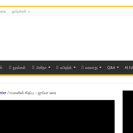
த்தை
துஆக்கள்
ள்
நூல்கள்
அகீதா
ஃபிஹ்க்
வரலாறு
Q&A
Al Is
nter
/
ஈமானின் சிறப்பு – ஜும்மா உரை
ரிய