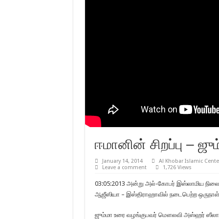
ஈமானின் சிறப்பு – ஜு
January 14, 2014
Al Khobar Islamic Cente
Leave a comment
1,726 Views
03:05:2013 அன்று அல்-கோபர் இஸ்லாமிய நிலை
ஆஜீஸியா – இஸ்திராஹாவில் நடைபெற்ற ஒருநாள் 
ஜும்மா உரை வழங்குபவர் மௌலவி அஸ்ஹர் ஸீலா