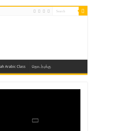
lah Arabic Class
தொடர்புக்கு
ாத் ஜும்ஆ தமிழாக்கம், Jamia Al