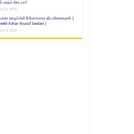
் மாதம் பீடையா?
ust 6, 2026
மான உழைப்பின் 8 மோசமான தீய விளைவுகள் |
eikh Azhar Yousuf Seelani |
ust 6, 2026