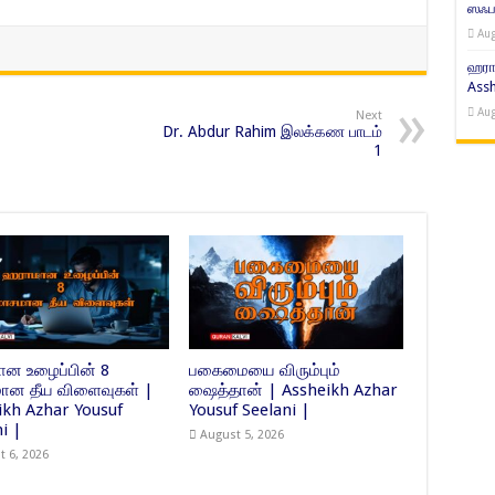
ஸஃபர
Aug
ஹரா
Assh
Aug
Next
Dr. Abdur Rahim இலக்கண பாடம்
1
ன உழைப்பின் 8
பகைமையை விரும்பும்
ன தீய விளைவுகள் |
ஷைத்தான் | Assheikh Azhar
ikh Azhar Yousuf
Yousuf Seelani |
i |
August 5, 2026
t 6, 2026