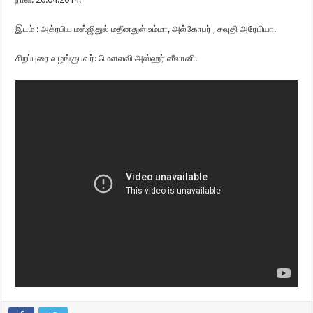
இடம் : அக்ரபிய மஸ்ஜிதுல் மதீனதுள் உம்மா, அல்கோபர் , சவுதி அரேபியா.
சிறப்புரை வழங்குபவர்: மௌலவி அஸ்ஹர் ஸீலானி.