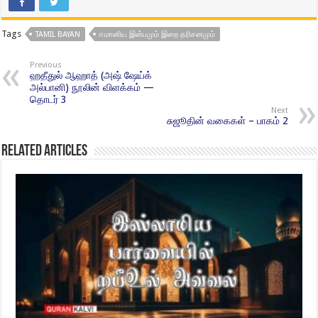
Tags
TAMIL BAYAN
ஈமானிய இன்பமும் இறை தரிசனமும்
Previous
ஹதீதுல் ஆஹாத் (அஷ் ஷேய்க்
அல்பானி) நூலின் விளக்கம் —
தொடர் 3
Next
சுஜூதின் வகைகள் – பாகம் 2
Related Articles