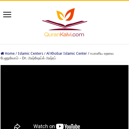
Home
/
Islamic Centers
/
Al Khobar Islamic Center
/
ஈமானிய உறவை
பேணுவோம் – Dr. அஷ்ஷேய்க் அஷ்ரப்