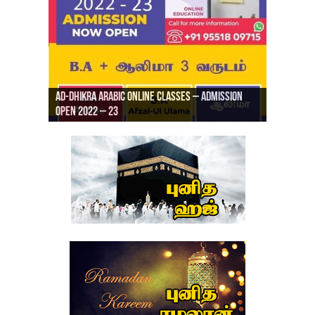
Ad-Dhikra Arabic Online Classes – Admission
ரியாத் ஜும்ஆ தமிழாக்கம், Jamia Al Hajiri
Open 2022 – 23
Ad-Dhikra Arabic Online Classes – BA Arabic
AD DHIKRA ARABIC COLLEGE ADMISSION
Masjid (Kuwait Masjid), Malaz, Riyadh