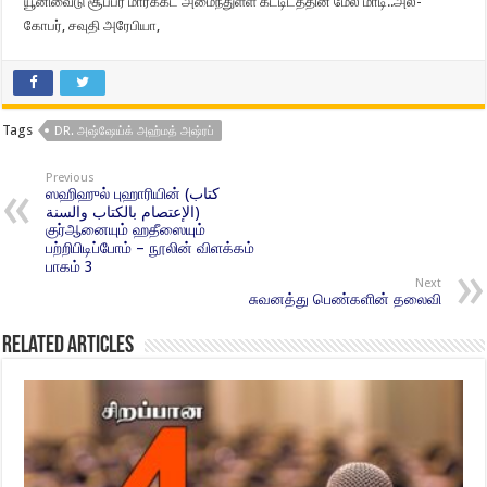
யூனிவைடு சூப்பர் மார்க்கட் அமைந்துள்ள கட்டிடத்தின் மேல் மாடி..அல்-
கோபர், சவுதி அரேபியா,
Tags
DR. அஷ்ஷேய்க் அஹ்மத் அஷ்ரப்
Previous
ஸஹிஹுல் புஹாரியின் (كتاب
الإعتصام بالكتاب والسنة)
குர்ஆனையும் ஹதீஸையும்
பற்றிபிடிப்போம் – நூலின் விளக்கம்
பாகம் 3
Next
சுவனத்து பெண்களின் தலைவி
Related Articles