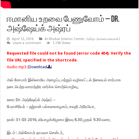
ஈமானிய உறவை பேணுவோம் – Dr.
அஷ்ஷேய்க் அஷ்ரப்
April 12, 2016
Al Khobar Islamic Center
,
அகீதா (ஏனையவைகள்)
Leave a comment
1,196 Views
Requested file could not be found (error code 404). Verify the
file URL specified in the shortcode.
Audio mp3 (
Download
)
அல் கோபார் இஸ்லாமிய அழைப்பு மற்றும் வழிகாட்டல் நிலையம் சார்பாக
நடைபெற்ற வாராந்திர மார்க்க சொற்பொழிவு,
உரை: Dr. அஷ்ஷேய்க் அஷ்ரப் –
பேராசிரியர் – நஜ்ரான் பல்கலைகழகம், சவுதி அரேபியா,
நாள்: 31-03-2016, வியாழக்கிழமை இரவு 8.30 முதல் 9.30 வரை,
இடம் : அல்கோபர் தாஃவா சென்டர்,