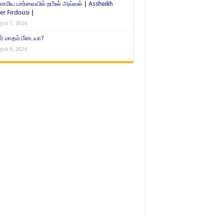
ாமிய பார்வையில் றபீஉல் அவ்வல் | Assheikh
er Firdousi |
ust 7, 2026
் மாதம் பீடையா?
ust 6, 2026