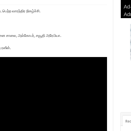
Ad-
Ad-
AD
Haj
ெற்ற வாரந்திர நிகழ்ச்சி.
Ad
BA
AD
Ri
வமனை சாலை, அல்கோபர், சவூதி அரேபியா.
 ரஸீன்.
Rec