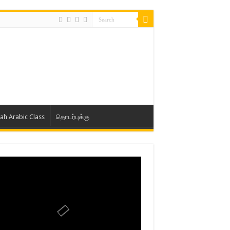
lah Arabic Class
தொடர்புக்கு
ாத் ஜும்ஆ தமிழாக்கம், Jamia Al