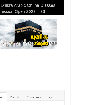
Dhikra Arabic Online Classes –
Dhikra Arabic Online Classes –
 DHIKRA ARABIC COLLEGE
iri Masjid (Kuwait Masjid), Malaz,
mission Open 2022 – 23
 Arabic
MISSION
yadh
ent
Popular
Comments
Tags