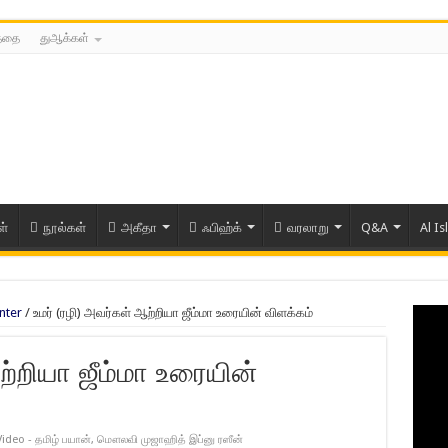
த்தை
துஆக்கள்
ள்
நூல்கள்
அகீதா
ஃபிஹ்க்
வரலாறு
Q&A
Al Is
nter
/
உமர் (ரழி) அவர்கள் ஆற்றியா ஜீம்மா உரையின் விளக்கம்
ற்றியா ஜீம்மா உரையின்
Video - தமிழ் பயான்
,
மௌலவி முஜாஹித் இப்னு ரஸீன்
ரிய