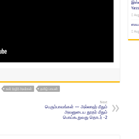
இஸ்ல
Yass
Aug
ஸஃபர
Aug
உமர் (ரழி) அவர்கள்
தமிழ் பாயன்
Next
பெரும்பாவங்கள் — அல்லாஹ் மீதும்
அவனுடைய தூதர் மீதும்
பொய்கூறுவது தொடர் -2