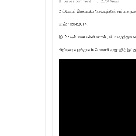
Leave a comment
2,704 Views
அல்கோபர் இஸ்லாமிய நிலையத்தின் சார்பாக நடைப
நாள்: 10:04:2014.
இடம் : அல்-ஈஸா பள்ளி வாசல் , ஷிபா மருத்து
சிறப்புரை வழங்குபவர்: மெளலவி முஜாஹித் இப்னு