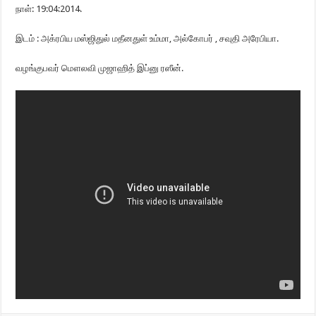
நாள்: 19:04:2014.
இடம் : அக்ரபிய மஸ்ஜிதுல் மதீனதுள் உம்மா, அல்கோபர் , சவுதி அரேபியா.
வழங்குபவர் மௌலவி முஜாஹித் இப்னு ரஸீன்.