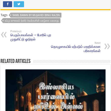
Tags
TAMIL BAYAN BY MUJAHID IBNU RAZIN
உம்மு ஸுலைம் (ரலி) அவர்களின் வாழ்கை வரலாறு
Previous
பெரும்பாவங்கள் – போரில் புற
முதுகிட்டு ஓடுதல்
Next
தொழுகையில் ஏற்படும் மறதிக்கான
பரிகாரங்கள்
Related Articles