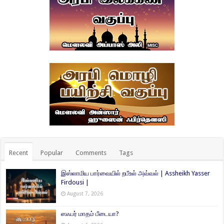
Recent
Popular
Comments
Tags
இஸ்லாமிய பார்வையில் றபீஉல் அவ்வல் | Assheikh Yasser
Firdousi |
August 7, 2026
ஸஃபர் மாதம் பீடையா?