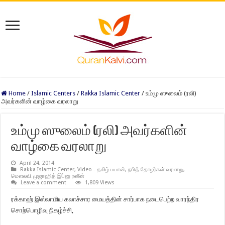
Home
/
Islamic Centers
/
Rakka Islamic Center
/
உம்மு ஸுலைம் (ரலி)
அவர்களின் வாழ்கை வரலாறு
உம்மு ஸுலைம் (ரலி) அவர்களின்
வாழ்கை வரலாறு
April 24, 2014
Rakka Islamic Center
,
Video - தமிழ் பயான்
,
நபித் தோழர்கள் வரலாறு
,
மௌலவி முஜாஹித் இப்னு ரஸீன்
Leave a comment
1,809 Views
ரக்காஹ் இஸ்லாமிய கலாச்சார மையத்தின் சார்பாக நடைபெற்ற வாரந்திர
சொற்பொழிவு நிகழ்ச்சி,