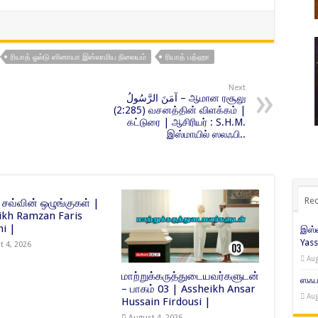
ரியாத் ஓல்டு ஸினாயா இஸ்லாமிய நிலையம்
ரியாத் பத்ஹா
Next
آمَنَ الرَّسُولُ – ஆமான ரசூலு
(2:285) வசனத்தின் விளக்கம் |
கட்டுரை | ஆசிரியர் : S.H.M.
இஸ்மாயில் ஸலஃபி..
Rec
 சவ்வின் ஒழுங்குகள் |
ikh Ramzan Faris
i |
இஸ்ல
Yass
t 4, 2026
Aug
மாற்றுக்கருத்துடையவர்களுடன்
ஸஃபர
– பாகம் 03 | Assheikh Ansar
Aug
Hussain Firdousi |
August 4, 2026