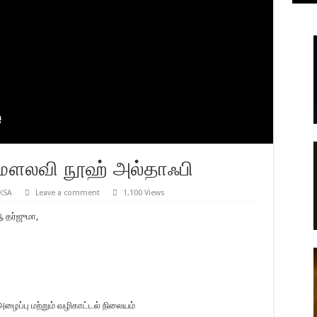
 | மௌலவி நூஹ் அல்தாஃபி
 KSA
Leave a comment
1,100 Views
ஆ தர்ஜுமா,
ழைப்பு மற்றும் வழிகாட்டல் நிலையம்