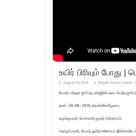
உயிர் பிரியும் போது
August 29, 2016
Riyadh Islamic Center -
ரியாத் பத்ஹா ஜும்ஆ மஸ்ஜீதில் நடைபெற்ற ஜும்
நாள் : 26: 08.: 2016, வெள்ளிக்கிழமை.
வழங்குபவர்: மௌலவி நூஹ் அல்தாஃபி,
அழைப்பாளர், ரியாத் ஓல்டு ஸினாயா இஸ்லாமிய அ