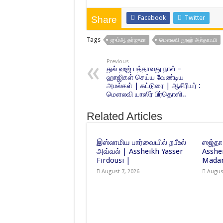
Facebook
Twitter
Share
Tags
ஜும்ஆ தர்ஜுமா
மௌலவி நூஹ் அல்தாஃபி
Previous
துல் ஹஜ் பத்தாவது நாள் –
ஹாஜிகள் செய்ய வேண்டிய
அமல்கள் | கட்டுரை | ஆசிரியர் :
மௌலவி யாஸிர் பிர்தொஸி..
Related Articles
இஸ்லாமிய பார்வையில் றபீஉல்
ஸஜ்தா
அவ்வல் | Assheikh Yasser
Asshe
Firdousi |
Madan
August 7, 2026
Augus