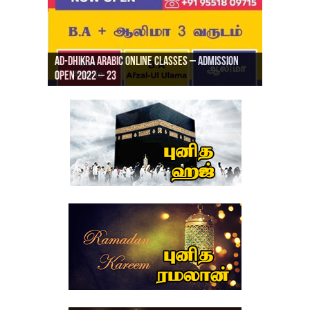
Ad-Dhikra Arabic Online Classes – Admission
ரியாத் ஜும்ஆ தமிழாக்கம், Jamia Al Hajiri
Open 2022 – 23
Ad-Dhikra Arabic Online Classes – BA Arabic
AD DHIKRA ARABIC COLLEGE ADMISSION
Masjid (Kuwait Masjid), Malaz, Riyadh