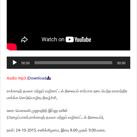
Audio
00:00
00:00
Player
Audio mp3 (
Download
)
ராக்காஹ் தஃவா மற்றும் வழிகாட்டல் நிலையம் சார்பாக நடைபெற்ற வாராந்திர
மார்க்க சொற்பொழிவு நிகழ்ச்சி,
உரை: மௌலவி முஜாஹித் இப்னு ரஸீன்
(அழைப்பாளர்,ராக்காஹ் தஃவா மற்றும் வழிகாட்டல் நிலையம்),
நாள்: 24-10-2015, சனிக்கிழமை, இரவு 8.00 முதல் 9.00 வரை.