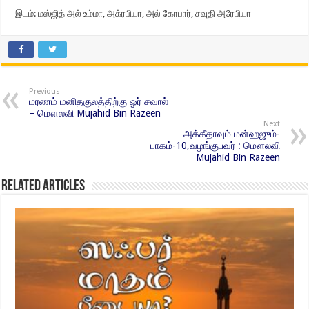
இடம்: மஸ்ஜித் அல் உம்மா, அக்ரபியா, அல் கோபார், சவுதி அரேபியா
Previous
மரணம் மனிதகுலத்திற்கு ஓர் சவால்
– மௌலவி Mujahid Bin Razeen
Next
அக்கீதாவும் மன்ஹஜும்-
பாகம்-10,வழங்குபவர் : மௌலவி
Mujahid Bin Razeen
Related Articles