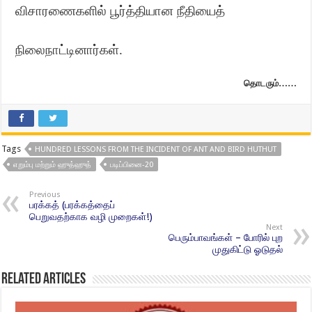
விசாரணைகளில் பூர்த்தியான நீதியைத்
நிலைநாட்டினார்கள்.
தொடரும்……
Tags
HUNDRED LESSONS FROM THE INCIDENT OF ANT AND BIRD HUTHUT
எறும்பு மற்றும் ஹுத்ஹுத்
படிப்பினை-20
Previous
பரக்கத் (பரக்கத்தைப்
பெறுவதற்காக வழி முறைகள்!)
Next
பெரும்பாவங்கள் – போரில் புற
முதுகிட்டு ஓடுதல்
Related Articles