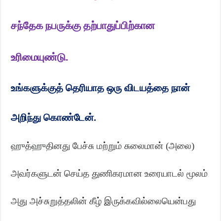
சந்தேக நபருக்கு தற்பாதுப்பிற்கான
உரிமையுண்டு.
உங்களுக்குத் தெரியாத ஒரு விடயத்தை நான்
அறிந்து கொண்டேன்.
ஹு
த்
ஹு
தினது பேச்சு மற்றும்
சு
லைமான் (அலை)
அவர்களுடன் செய்த துணிகரமான உரையாடல் மூலம்
அது அச்சுறுத்தலின் கீழ் இருக்கவில்லையென்பது