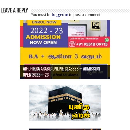
Leave a Reply
You must be
logged in
to post a comment.
Ad-Dhikra Arabic Online Classes – Admission
ரியாத் ஜும்ஆ தமிழாக்கம், Jamia Al Hajiri
Open 2022 – 23
Ad-Dhikra Arabic Online Classes – BA Arabic
AD DHIKRA ARABIC COLLEGE ADMISSION
Masjid (Kuwait Masjid), Malaz, Riyadh