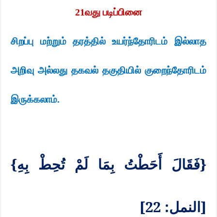
21
வது படிப்பினை
சிறப்பு மற்றும் தரத்தில் உயர்ந்தோரிடம் இல்லாத
அறிவு அல்லது தகவல் தகுதியில் குறைந்தோரிடம்
இருக்கலாம்.
{فَقَالَ أَحَطْتُ بِمَا لَمْ تُحِطْ بِهِ}
[النمل: 22]