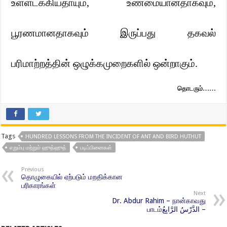
உள்ளடக்கியதாயும்
,
உண்மையானதாகவும்
,
பூரணமானதாகவும் இருப்பது தகவல்
பரிமாற்றத்தின் ஒழுக்கமுறைகளில் ஒன்றாகும்.
தொடரும்……
Tags
HUNDRED LESSONS FROM THE INCIDENT OF ANT AND BIRD HUTHUT
எறும்பு மற்றும் ஹுத்ஹுத்
படிப்பினைகள்
Previous
தொழுகையில் ஏற்படும் மறதிக்கான
பரிகாரங்கள்
Next
Dr. Abdur Rahim – நான்காவது
பாடம்الدَّرْسُ الرَّابِعُ –