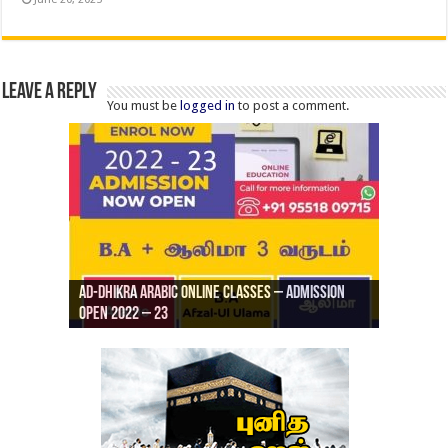
Leave a Reply
You must be
logged in
to post a comment.
Ad-Dhikra Arabic Online Classes – Admission
ரியாத் ஜும்ஆ தமிழாக்கம், Jamia Al Hajiri
Open 2022 – 23
Ad-Dhikra Arabic Online Classes – BA Arabic
AD DHIKRA ARABIC COLLEGE ADMISSION
Masjid (Kuwait Masjid), Malaz, Riyadh