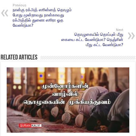
Previous
நான்கு ரக்அத் ஸூன்னத் தொழும்
போது மூன்றாவது நான்காவது
ரக்அத்தில் துணை ஸூரா ஓத
வேண்டுமா?
Next
தொழுகையில் தொப்புள் மீது
கையை கட்ட வேண்டுமா? நெஞ்சின்
மீது கட்ட வேண்டுமா?
Related Articles