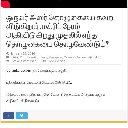
ஒருவர் அஸர் தொழுகையை தவற
விடுகிறார், மக்ரிப் நேரம்
ஆகிவிடுகிறது,முதலில் எந்த
தொழுகையை தொழவேண்டும்?
January 27, 2016
Q&A
,
Video - தமிழ் பயான்
,
தொழுகை
,
மௌலவி அப்பாஸ் அலி MISC
Leave a comment
5,540 Views
qurankalvi.com- ன் கேள்வி பதில் பகுதி,
பதிலளிப்பவர் மௌலவி அப்பாஸ் அலி MISC,
(அழைப்பாளர், ஹிதாயா (அல் கோபார்) இஸ்லாமிய அழைப்பு மற்றும்
வழிகாட்டல் நிலையம்)