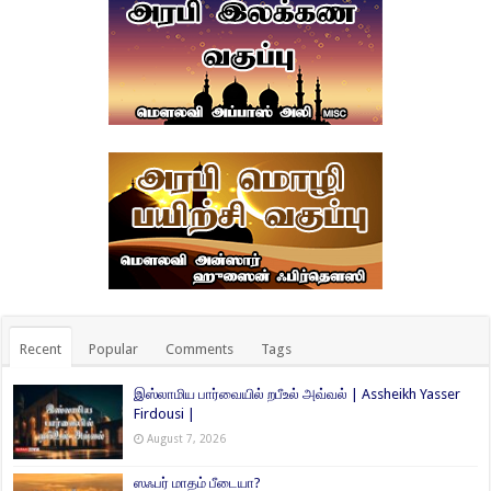
Recent
Popular
Comments
Tags
இஸ்லாமிய பார்வையில் றபீஉல் அவ்வல் | Assheikh Yasser
Firdousi |
August 7, 2026
ஸஃபர் மாதம் பீடையா?