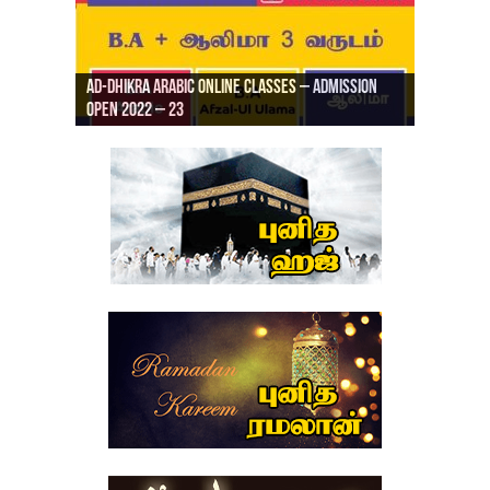
Ad-Dhikra Arabic Online Classes – Admission
ரியாத் ஜும்ஆ தமிழாக்கம், Jamia Al Hajiri
Open 2022 – 23
Ad-Dhikra Arabic Online Classes – BA Arabic
AD DHIKRA ARABIC COLLEGE ADMISSION
Masjid (Kuwait Masjid), Malaz, Riyadh