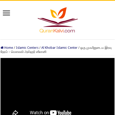
Home
/
Islamic Centers
/
Al Khobar Islamic Center
/
ஒரு முஃமீனுடைய இரவு
நேரம் – மௌலவி அஸ்ஹர் ஸீலானி