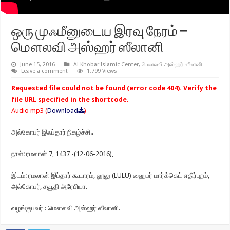
ஒரு முஃமீனுடைய இரவு நேரம் –
மௌலவி அஸ்ஹர் ஸீலானி
June 15, 2016
Al Khobar Islamic Center
,
மௌலவி அஸ்ஹர் ஸீலானி
Leave a comment
1,799 Views
Requested file could not be found (error code 404). Verify the
file URL specified in the shortcode.
Audio mp3 (
Download
)
அல்கோபர் இஃப்தார் நிகழ்ச்சி..
நாள்: ரமலான் 7, 1437 -(12-06-2016),
இடம்: ரமலான் இப்தார் கூடாரம், லூலு (LULU) ஹைபர் மார்க்கெட் எதிர்புறம்,
அல்கோபர், சவூதி அரேபியா.
வழங்குபவர் : மௌலவி அஸ்ஹர் ஸீலானி.