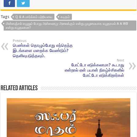
Tags
Q & A மார்க்கம் பற்றியவை
கடிதம்
மின்னஞ்சல் எழுதும் போது அஸ்ஸலாமு அலைக்கும் என்று முழுமையாக எழுதாமல் A A WB
என்று எழுதலாமா?
Previous
பெண்கள் தொழும்போது எந்தெந்த
இடங்களை மறைக்க வேண்டும்?
தெளிவுபடுத்தவும்.
Next
போட்டோ எடுக்கலாமா? கூடாது
என்றால் ஏன் பயான் நிகழ்ச்சிகளில்
போட்டோ எடுக்கிறார்கள்
Related Articles