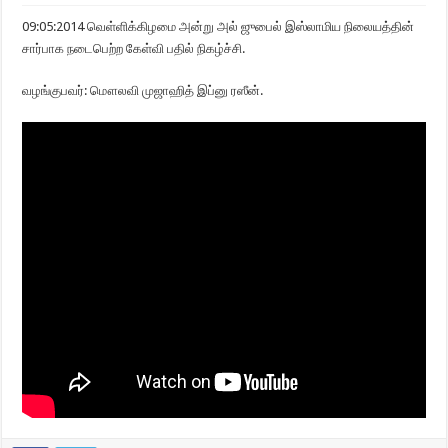
09:05:2014 வெள்ளிக்கிழமை அன்று அல் ஜுபைல் இஸ்லாமிய நிலையத்தின்
சார்பாக நடைபெற்ற கேள்வி பதில் நிகழ்ச்சி.
வழங்குபவர்: மௌலவி முஜாஹித் இப்னு ரஸீன்.