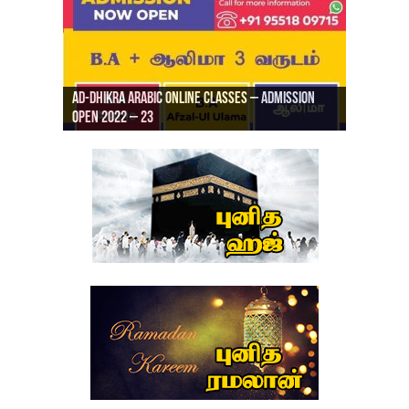
Ad-Dhikra Arabic Online Classes – Admission
ரியாத் ஜும்ஆ தமிழாக்கம், Jamia Al Hajiri
Open 2022 – 23
Ad-Dhikra Arabic Online Classes – BA Arabic
AD DHIKRA ARABIC COLLEGE ADMISSION
Masjid (Kuwait Masjid), Malaz, Riyadh