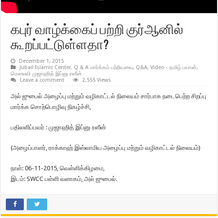
கபுர் வாழ்க்கைப் பற்றி குர்ஆனில்
கூறப்பட்டுள்ளதா?
December 1, 2015
Jubail Islamic Center
,
Q & A மார்க்கம் பற்றியவை
,
Q&A
,
Video - தமிழ் பயான்
,
மௌலவி முஜாஹித் இப்னு ரஸீன்
Leave a comment
2,555 Views
அல் ஜுபைல் அழைப்பு மற்றும் வழிகாட்டல் நிலையம் சார்பாக நடைபெற்ற சிறப்பு
மார்க்க சொற்பொழிவு நிகழ்ச்சி,
பதிலளிப்பவர் : முஜாஹித் இப்னு ரஸீன்
(அழைப்பாளர், ராக்காஹ் இஸ்லாமிய அழைப்பு மற்றும் வழிகாட்டல் நிலையம்)
நாள்: 06-11-2015, வெள்ளிக்கிழமை,
இடம்: SWCC பள்ளி வளாகம், அல் ஜுபைல்.