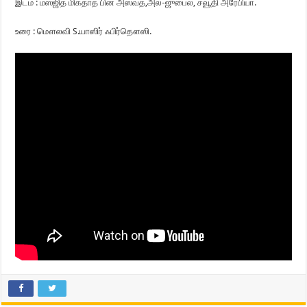
இடம் : மஸ்ஜித் மிக்தாத் பின் அஸ்வத்,அல்-ஜுபைல், சவூதி அரேபியா.
உரை : மௌலவி S.யாஸிர் ஃபிர்தௌஸி.