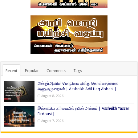
Recent
Popular
Comments
Tags
அல்குர்ஆனின் மொழியை புரிந்து கொள்வதற்கான
அணுகுமுறைகள் | Assheikh Adil Haq Abbasi |
August 8, 2026
இஸ்லாமிய பார்வையில் றபீஉல் அவ்வல் | Assheikh Yasser
Firdousi |
August 7, 2026