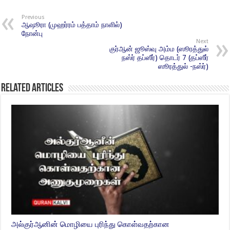
Previous
ஆஷூரா (முஹர்ரம் பத்தாம் நாளில்)
நோன்பு
Next
குர்ஆன் ஜூஸ்வு அம்ம (ஸூரத்துல்
நஸ்ர் தப்ஸீர்) தொடர் 7 (தப்ஸீர்
ஸூரத்துல் -நஸ்ர்)
Related Articles
அல்குர்ஆனின் மொழியை புரிந்து கொள்வதற்கான