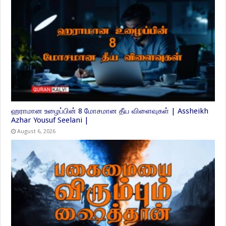
ஹராமான உழைப்பின் 8 மோசமான தீய விளைவுகள் | Assheikh
Azhar Yousuf Seelani |
August 6, 2026