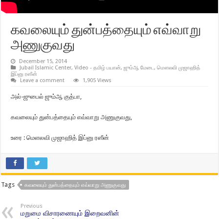
கவலையும் துன்பத்தையும் எவ்வாறு
அணுகுவது
December 15, 2014
Jubail Islamic Center
,
Video - தமிழ் பயான்
,
ஜும்ஆ மேடை
,
மௌலவி முஜாஹித்
இப்னு ரஸீன்
Leave a comment
1,905 Views
அல்-ஜுபைல் ஜும்ஆ குத்பா,
கவலையும் துன்பத்தையும் எவ்வாறு அணுகுவது,
உரை : மெளலவி முஜாஹித் இப்னு ரஸீன்
Tags
கவலையும் துன்பத்தையும் எவ்வாறு அணுகுவது
Previous
மறுமை விசாரணையும் இறைவனின்