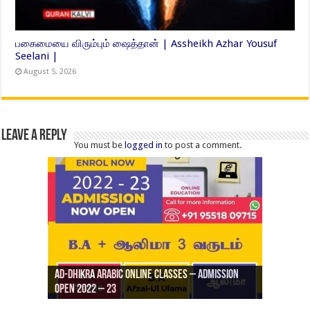
பகைமையை விரும்பும் ஷைத்தான் | Assheikh Azhar Yousuf
Seelani |
August 5, 2026
Leave a Reply
You must be
logged in
to post a comment.
Ad-Dhikra Arabic Online Classes – Admission
ரியாத் ஜும்ஆ தமிழாக்கம், Jamia Al Hajiri
Open 2022 – 23
Ad-Dhikra Arabic Online Classes – BA Arabic
AD DHIKRA ARABIC COLLEGE ADMISSION
Masjid (Kuwait Masjid), Malaz, Riyadh