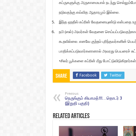
கப்ருகளுக்கு அருகாமையால் நடந்து செல்லும்
நடுவதற்கு எவ்வித ஆதாரமும் இல்லை.
5.
இந்த ஹதீஸ் கப்ரின் வேதனையுண்டு என்பதை உறு
6.
நபி (ஸல்) அவர்கள் வேதனை செய்யப்படுவதற்கான 
கூறவில்லை. எனவே குற்றம் புரிந்தவர்களின் பெய
பாதிக்கப்படுவார்களானால் அவரது பெயரைச் சுட்ட
•
சிலர்
பூ
க்களை கப்ரின் மீது போட்டுவிடுகிறார்கள
Facebook
Twitter
Share
Previous
நெருங்கும் கியாமத்!!!…தொடர் 3
(இறுதி பகுதி)
Related Articles