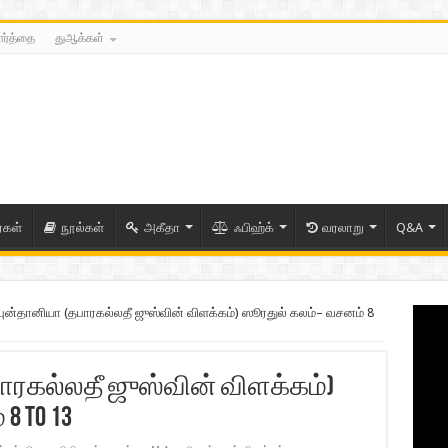
ார்த்தை
துஆக்கள்
ைகள்
நூல்கள்
அகீதா
ஃபிஹ்க்
வரலாறு
Q&A
ுன்தானியா (தபாரகல்லதீ ஜுஸ்வின் விளக்கம்) ஸூரதுல் கலம்– வசனம் 8
ாரகல்லதீ ஜுஸ்வின் விளக்கம்)
 to 13