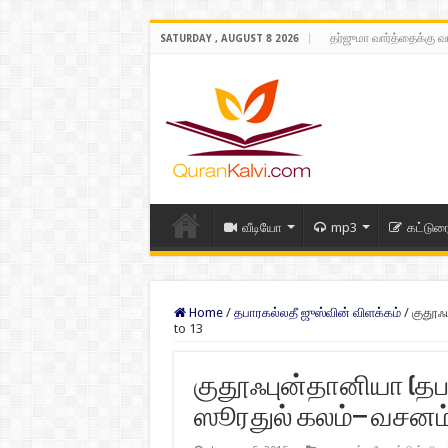
தர்ஜுமா வார்த்தைக்கு வ
SATURDAY , AUGUST 8 2026
வீடியோ
mp3
கட்டுர
Home
/
தபாரகல்லதீ ஜுஸ்வின் விளக்கம்
/
குதூஃப
to 13
குதூஃபுன்தானியா (தப
ஸூரதுல் கலம்– வசனம் 8