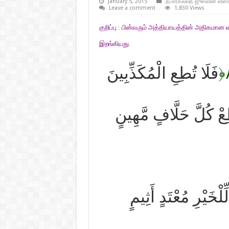
January 5, 2015
தபாரகல்லதீ ஜுஸ்வின் விளக
Leave a comment
1,830 Views
குறிப்பு : பின்வரும் அத்தியாயத்தின் அதிகமான
இறங்கியது.
﴿
فَلَا تُطِعِ الْمُكَذِّبِينَ
عْ كُلَّ حَلَّافٍ مَّهِينٍ
لِّلْخَيْرِ مُعْتَدٍ أَثِيمٍ