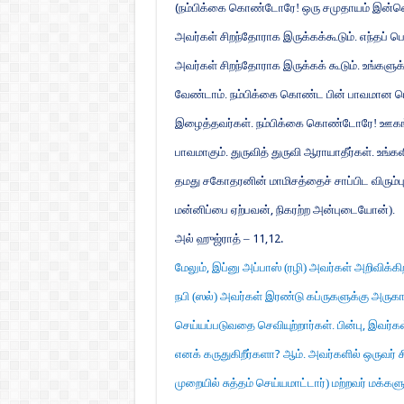
(
நம்பிக்கை கொண்டோரே! ஒரு சமுதாயம் இன்ன
அவர்கள் சிறந்தோராக இருக்கக்கூடும். எந்தப
அவர்கள் சிறந்தோராக இருக்கக் கூடும். உங்களுக்
வேண்டாம். நம்பிக்கை கொண்ட பின் பாவமான பெய
இழைத்தவர்கள். நம்பிக்கை கொண்டோரே! ஊகங்
பாவமாகும். துருவித் துருவி ஆராயாதீர்கள். உங்கள
தமது சகோதரனின் மாமிசத்தைச் சாப்பிட விரும்ப
மன்னிப்பை ஏற்பவன்
,
நிகரற்ற அன்புடையோன்).
அல்
ஹு
ஜ்ராத் –
11,12.
மேலும்
,
இப்னு அப்பாஸ் (ரழி) அவர்கள் அறிவிக்கி
நபி (ஸல்) அவர்கள் இரண்டு கப்ருகளுக்கு அருக
செய்யப்படுவதை செவியுற்றார்கள். பின்பு
,
இவர்கள
எனக் கருதுகிறீர்களா
?
ஆம். அவர்களில் ஒருவர் சி
முறையில் சுத்தம் செய்யமாட்டார்) மற்றவர் மக்கள