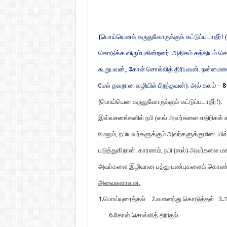
(
பொய்யெனக் கருதுவோருக்குக் கட்டுப்படாதீர்!
கொடுக்க விரும்புகின்றனர். அதிகம் சத்தியம் செய
கூறுபவன்
,
கோள் சொல்லித் திரிபவன். நன்மையை
மேல் தவறான வழியில் பிறந்தவன்). அல் கலம் –
8
(
பொய்யென கருதுவோருக்குக் கட்டுப்படாதீர்!).
இவ்வசனங்களில் நபி (ஸல் அவர்களை எதிரிகள் கூற
மேலும்
,
நபியவர்களுக்கும் அவர்களுக்குமிடையில்
படுத்துகிறான். காரணம்
,
நபி (ஸல்) அவர்களை மக
அவர்களை இழிவான பத்து பண்புகளைக் கொண்டு
அவைகளாவன:
1.
பொய்யுரைத்தல்
2.
வளைந்து கொடுத்தல்
3.
அ
6.
கோள் சொல்லித் திரிதல்