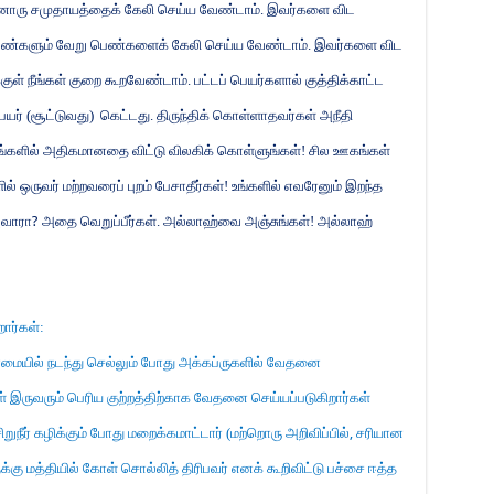
ொரு சமுதாயத்தைக் கேலி செய்ய வேண்டாம். இவர்களை விட
் பெண்களும் வேறு பெண்களைக் கேலி செய்ய வேண்டாம். இவர்களை விட
குள் நீங்கள் குறை கூறவேண்டாம். பட்டப் பெயர்களால் குத்திக்காட்ட
ர் (சூட்டுவது)
கெட்டது. திருந்திக் கொள்ளாதவர்கள் அநீதி
களில் அதிகமானதை விட்டு விலகிக் கொள்ளுங்கள்! சில ஊகங்கள்
ில் ஒருவர் மற்றவரைப் புறம் பேசாதீர்கள்! உங்களில் எவரேனும் இறந்த
ுவாரா
?
அதை வெறுப்பீர்கள். அல்லாஹ்வை அஞ்சுங்கள்! அல்லாஹ்
றார்கள்:
ாமையில் நடந்து செல்லும் போது அக்கப்ருகளில் வேதனை
் இருவரும் பெரிய குற்றத்திற்காக வேதனை செய்யப்படுகிறார்கள்
றுநீர் கழிக்கும் போது மறைக்கமாட்டார் (மற்றொரு அறிவிப்பில்
,
சரியான
ுக்கு மத்தியில் கோள் சொல்லித் திரிபவர் எனக் கூறிவிட்டு பச்சை ஈத்த