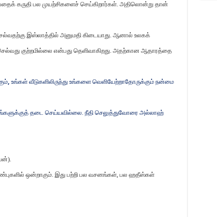
ைக் கருதி பல முயற்சிகளைச் செய்கிறார்கள். அதிலொன்று தான்
 செல்வதற்கு இஸ்லாத்தில் அனுமதி கிடையாது. ஆனால் உலகக்
ெல்வது குற்றமில்லை என்பது தெளிவாகிறது. அதற்கான ஆதாரத்தை
ும்
,
உங்கள் வீடுகளிலிருந்து உங்களை வெளியேற்றாதோருக்கும் நன்மை
உங்களுக்குத் தடை செய்யவில்லை. நீதி செலுத்துவோரை அல்லாஹ்
ன்).
ண்புகளில் ஒன்றாகும். இது பற்றி பல வசனங்கள்
,
பல ஹதீஸ்கள்