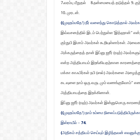
7.
வரம்பு மீறுதல்
8.
நன்மையைத் தடுத்தல்
9.
குற
10.
முரடன்.
((
முஹம்மதே!) நீர் வளைந்து கொடுத்தால் அவர்கள
இவ்வசனத்தில் இடம் பெற்றுள்ள
‘
இத்ஹான்” என்ற
குர்துபி இமாம் அவர்கள் கூறியுள்ளார்கள். அவ
அக்கருத்தைத் தான் இப்னு ஜரீர் (ரஹ்) அவர்களும
என்ற அத்தியாயம் இறங்கியதற்கான காரணத்தைக்
மக்கா காஃபிர்கள் நபி (ஸல்) அவர்களை அழைத்த
கடவுளை நாம் ஒரு வருடமும் வணங்குவோம்” எனக
அத்தியாயத்தை இறக்கினான்.
இப்னு ஜரீர் (ரஹ்) அவர்கள் இன்னுமொரு காரணத்
((
முஹம்மதே!) நாம் உம்மை நிலைப்படுத்தியிருக்காவ
இஸ்ராயீல் –
74.
(
அதிகம் சத்தியம் செய்யும் இழிந்தவன் எவனுக்கும் ந