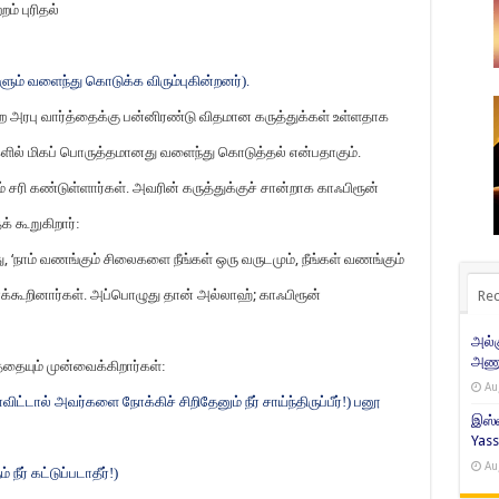
்றம் புரிதல்
ும் வளைந்து கொடுக்க விரும்புகின்றனர்).
 அரபு வார்த்தைக்கு பன்னிரண்டு விதமான கருத்துக்கள் உள்ளதாக
ைகளில் மிகப் பொருத்தமானது வளைந்து கொடுத்தல் என்பதாகும்.
் சரி கண்டுள்ளார்கள். அவரின் கருத்துக்குச் சான்றாக காஃபிரூன்
 கூறுகிறார்:
ு
, ‘
நாம் வணங்கும் சிலைகளை நீங்கள் ஒரு வருடமும்
,
நீங்கள் வணங்கும்
்கூறினார்கள். அப்பொழுது தான் அல்லாஹ்
;
காஃபிரூன்
Rec
அல்
அணுக
தையும் முன்வைக்கிறார்கள்:
Au
ிட்டால் அவர்களை நோக்கிச் சிறிதேனும் நீர் சாய்ந்திருப்பீர்!) பனூ
இஸ்ல
Yass
Au
ீர் கட்டுப்படாதீர்!)