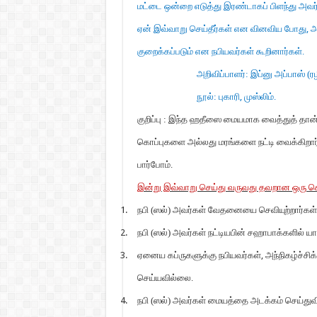
மட்டை ஒன்றை எடுத்து இரண்டாகப் பிளந்து அவர்
ஏன் இவ்வாறு செய்தீர்கள் என வினவிய போது
,
அ
குறைக்கப்படும் என நபியவர்கள் கூறினார்கள்.
அறிவிப்பாளர்: இப்னு அப்பாஸ் (ரழி
நூல்: புகாரி
,
முஸ்லிம்.
குறிப்பு : இந்த ஹதீஸை மையமாக வைத்துத் தான்
கொப்புகளை அல்லது மரங்களை நட்டி வைக்கிறார
பார்போம்.
இன்று இவ்வாறு செய்து வருவது தவறான ஒரு ச
1.
நபி (ஸல்) அவர்கள் வேதனையை செவியுற்றார்கள்
2.
நபி (ஸல்) அவர்கள் நட்டியபின் சஹாபாக்களில் 
3.
ஏனைய கப்ருகளுக்கு நபியவர்கள்
,
அந்நிகழ்ச்சி
செய்யவில்லை.
4.
நபி (ஸல்) அவர்கள் மையத்தை அடக்கம் செய்துவ