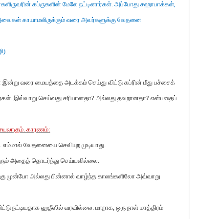
களிருவரின் கப்ருகளின் மேலே நட்டினார்கள். அப்போது சஹாபாக்கள்
,
வைகள் காயாமலிருக்கும் வரை அவர்களுக்கு வேதனை
).
 இன்று வரை மையத்தை அடக்கம் செய்து விட்டு கப்ரின் மீது பச்சைக்
்கள். இவ்வாறு செய்வது சரியானதா
?
அல்லது தவறானதா
?
என்பதைப்
ெயலாகும். காரணம்:
. எம்மால் வேதனையை செவியுற முடியாது.
யாரும் அதைத் தொடர்ந்து செய்யவில்லை.
க்கு முன்போ அல்லது பின்னால் வாழ்ந்த காலங்களிலோ அவ்வாறு
ிட்டு நட்டியதாக ஹதீஸில் வரவில்லை. மாறாக
,
ஒரு நாள் மாத்திரம்