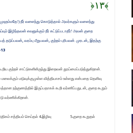
﴿
١٣
﴾
 (முஹம்மதே!) நீர் வளைந்து கொடுத்தால் அவர்களும் வளைந்து
்யும் இழிந்தவன் எவனுக்கும் நீர் கட்டுப்படாதீர்! அவன் குறை
த் தடுப்பவன்
,
வரம்பு மீறுபவன்
,
குற்றம் புரிபவன். முரடன்
,
இதற்கு
-13
ிய குற்றச் சாட்டுகளிலிருந்து இறைவன் தூய்மைப்படுத்துகிறான்.
 மலைக்கும் மடுவுக்குமுள்ள வித்தியாசம் உள்ளது என்பதை தெளிவு
த்தான நற்குணத்தில் இருப்பதாகக் கூறி வர்ணிப்பதுடன்
,
குறை கூறும்
 வர்ணிக்கிறான்.
திகம் சத்தியம் செய்தல்
4.
இழிவு
5.
குறை கூறுதல்