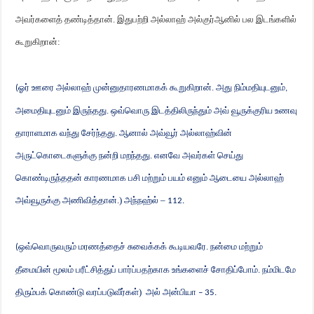
அவர்களைத் தண்டித்தான். இதுபற்றி அல்லாஹ் அல்குர்ஆனில் பல இடங்களில்
கூறுகிறான்:
ஓர் ஊரை அல்லாஹ் முன்னுதாரணமாகக் கூறுகிறான். அது நிம்மதியுடனும்
(
,
அமைதியுடனும் இருந்தது. ஒவ்வொரு இடத்திலிருந்தும் அவ்
வூ
ருக்குரிய உணவு
தாராளமாக வந்து சேர்ந்தது. ஆனால் அவ்
வூ
ர் அல்லாஹ்வின்
அருட்கொடைகளுக்கு நன்றி மறந்தது. எனவே அவர்கள் செய்து
கொண்டிருந்ததன் காரணமாக பசி மற்றும் பயம் எனும் ஆடையை அல்லாஹ்
அவ்
வூ
ருக்கு அணிவித்தான்.) அந்நஹ்ல் –
112.
ஒவ்வொருவரும் மரணத்தைச் சுவைக்கக் கூடியவரே. நன்மை மற்றும்
(
தீமையின் மூலம் பரீட்சித்துப் பார்ப்பதற்காக உங்களைச் சோதிப்போம். நம்மிடமே
திரும்பக் கொண்டு வரப்படுவீர்கள்)
அல் அன்பியா
– 35.