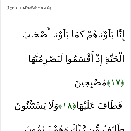
தோட்ட வாசிகளின் சம்பவம்)
(
إِنَّا بَلَوْنَاهُمْ كَمَا بَلَوْنَا أَصْحَابَ
الْجَنَّةِ إِذْ أَقْسَمُوا لَيَصْرِمُنَّهَا
مُصْبِحِينَ
﴿١٧﴾
وَلَا يَسْتَثْنُونَ
﴿١٨﴾
فَطَافَ عَلَيْهَا
طَائِفٌ مِّن رَّبِّكَ وَهُمْ نَائِمُونَ