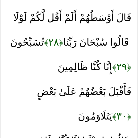
قَالَ أَوْسَطُهُمْ أَلَمْ أَقُل لَّكُمْ لَوْلَا
تُسَبِّحُونَ
﴿٢٨﴾
قَالُوا سُبْحَانَ رَبِّنَا
إِنَّا كُنَّا ظَالِمِينَ
﴿٢٩﴾
فَأَقْبَلَ بَعْضُهُمْ عَلَىٰ بَعْضٍ
يَتَلَاوَمُونَ
﴿٣٠﴾