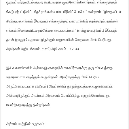
ஒருவர் மற்றவரிடம் குறை கூறியவராக முன்னோக்கினார்கள்.
எங்களுக்குக்
‘
கேடு ஏற்பட்டுவிட்டதே! நாங்கள் வரம்பு மீறிவிட்டோமே!” என்றனர்.
இதை விடச்
‘
சிறந்ததை எங்கள் இறைவன் எங்களுக்குப் பகரமாக்கித் தரக்கூடும். நாங்கள்
எங்கள் இறைவனிடம் நம்பிக்கை வைப்பவர்கள்” (என்றும் கூறினர்.) இப்படித்
தான் (நமது) வேதனை இருக்கும். மறுமையின் வேதனை மிகப் பெரியது.
அவர்கள் அறிய வேண்டாமா
அல் கலம் –
?)
17-33
இவ்வசனங்களில் அல்லாஹ் குறைஷிக் காஃபிர்களுக்கு ஒரு சம்பவத்தை
உதாரணமாக எடுத்துக் கூறுகிறான். அவர்களுக்கு மிகப் பெரிய
அருட்கொடையாக நபி(ஸல்) அவர்களின் தூதுத்துவத்தை வழங்கினான்.
அவ்வாறிருந்தும் அவர்கள் அதனைப் பொய்ப்பித்து ஏற்றுக்கொள்ளாது
,
போர்த்தொடுத்து நின்றார்கள்.
அச்சம்பவத்தின் சுருக்கம்: