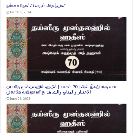
நம்மை நோக்கி வரும் விருந்தாளி
March 5, 2024
தய்ஸீரு முஸ்தலஹில் ஹதீஸ்| பாகம் 70 |அல் இஃதிபாரு வல்
முதாபிஉ வஷ்ஷாஹிது الاعتبار والمتابع والشاهد
June 25, 2023