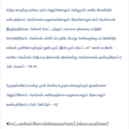
எந்த ஊருக்கு நபியை நாம் அனுப்பினாலும் அவ்
வூ
ரார் பணிய வேண்டும்
(
என்பதற்காக அவர்களை வறுமையினாலும்
நோயினாலும் நாம் பிடிக்காமல்
,
இருந்ததில்லை. பின்னர் கெட்டதற்குப் பகரமாக நல்லதை மாற்றிக்
கொடுத்தோம். அவர்கள் பல்கிப் பெருகிய போது
எங்களுக்கு மட்டுமின்றி)
‘(
எங்கள் முன்னோருக்கும் துன்பமும்
இன்பமும் ஏற்பட்டன” எனக் கூறினர்.
,
எனவே அவர்கள் அறியாத நிலையில் திடீரென்று அவர்களைத் தண்டித்தோம்.)
அல் அஃராப் –
94,95.
முஹம்மதே!) உமக்கு முன் சென்ற சமுதாயங்களுக்கும் தூதர்களை
((
அனுப்பினோம். அவர்கள் பணிவதற்காக வறுமையாலும்
நோயாலும்
,
தண்டித்தோம்.) அல் அன்ஆம் –
42.
தோட்டவாசிகள் இறை நம்பிக்கையாளர்களா
அல்லது காஃபிர்களா
•
?
?