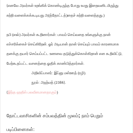
எனவே அவர்கள் உறங்கிக் கொண்டிருந்த போது உமது இறைவனிடமிருந்து
(
சுற்றி வளைக்கக்கூடியது அ(த்தோட்டத்)தைச் சுற்றி வளைத்தது.)
நபி (ஸல்) அவர்கள் கூறினார்கள்: பாவம் செய்வதை உங்களுக்கு நான்
எச்சரிக்கைச் செய்கிறேன். ஓர் அடியான் தான் செய்யும் பாவம் காரணமாக
தனக்கு தயார் செய்யப்பட்ட உணவை தடுத்துக்கொள்கிறான் என கூறிவிட்டு
,
மேற்கூறப்பட்ட வசனத்தை ஓதிக் காண்பித்தார்கள்.
அறிவிப்பாளர்: இப்னு மஸ்ஊத் (ரழி).
நூல்: அஹ்மத் (
2386).
இந்த ஹதீஸ் பலவீனமானதாகும்
)
(
;
தோட்டவாசிகளின் சம்பவத்தின் மூலம்
நாம் பெறும்
படிப்பினைகள்: