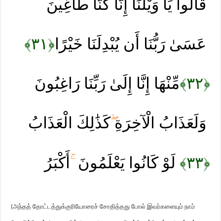
قَالُوا يَا وَيْلَنَا إِنَّا كُنَّا طَاغِينَ
﴿٣١﴾
عَسَىٰ رَبُّنَا أَن يُبْدِلَنَا خَيْرًا
مِّنْهَا إِنَّا إِلَىٰ رَبِّنَا رَاغِبُونَ
﴿٣٢﴾
وَلَعَذَابُ الْآخِرَةِ
كَذَٰلِكَ الْعَذَابُ
ۖ
أَكْبَرُ
لَوْ كَانُوا يَعْلَمُونَ
﴿٣٣﴾
ۚ
அந்தத் தோட்டத்துக்குரியோரைச் சோதித்தது போல் இவர்களையும் நாம்
(