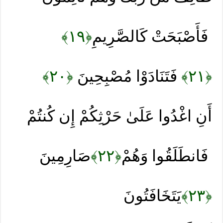
﴿١٩﴾
فَأَصْبَحَتْ كَالصَّرِيمِ
﴿٢٠﴾
فَتَنَادَوْا مُصْبِحِينَ
﴿٢١﴾
أَنِ اغْدُوا عَلَىٰ حَرْثِكُمْ إِن كُنتُمْ
صَارِمِينَ
﴿٢٢﴾
فَانطَلَقُوا وَهُمْ
يَتَخَافَتُونَ
﴿٢٣﴾