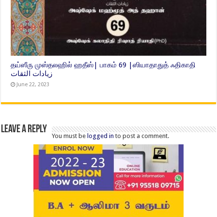
தய்ஸீரு முஸ்தலஹில் ஹதீஸ்| பாகம் 69 |ஸியாதாதுத் ஃதிகாதி
زيادات الثقات
June 22, 2023
Leave a Reply
You must be
logged in
to post a comment.