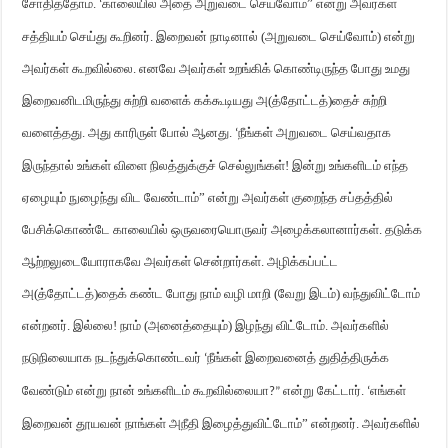
சோதித்தோம்.
காலையில் அதை அறுவடை செய்வோம்” என்று அவர்கள்
‘
சத்தியம் செய்து கூறினர். இறைவன் நாடினால் (அறுவடை செய்வோம்) என்று
அவர்கள் கூறவில்லை. எனவே அவர்கள் உறங்கிக் கொண்டிருந்த போது உமது
இறைவனிடமிருந்து சுற்றி வளைக்
கக்கூடியது அ(த்தோட்டத்)தைச் சுற்றி
வளைத்தது. அது காரிருள் போல் ஆனது.
நீங்கள் அறுவடை செய்வதாக
‘
இருந்தால் உங்கள் விளை நிலத்துக்குச் செல்லுங்கள்! இன்று உங்களிடம் எந்த
ஏழையும் நுழைந்து விட வேண்டாம்” என்று அவர்கள் குறைந்த சப்தத்தில்
பேசிக்கொண்டே காலையில் ஒருவரையொருவர் அழைக்கலானார்கள். தடுக்க
ஆற்றலுடையோராகவே அவர்கள் சென்றார்கள். அழிக்கப்பட்ட
அ(த்தோட்டத்)தைக் கண்ட போது நாம் வழி மாறி (வேறு இடம்) வந்துவிட்டோம்
என்றனர். இல்லை! நாம் (அனைத்தையும்) இழந்து விட்டோம். அவர்களில்
நடுநிலையாக நடந்துக்கொண்டவர்
நீங்கள் இறைவனைத் துதித்திருக்க
‘
வேண்டும் என்று நான் உங்களிடம் கூறவில்லையா
என்று கேட்டார்.
எங்கள்
?”
‘
இறைவன் தூயவன் நாங்கள் அநீதி இழைத்துவிட்டோம்” என்றனர். அவர்களில்