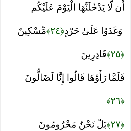
أَن لَّا يَدْخُلَنَّهَا الْيَوْمَ عَلَيْكُم
مِّسْكِينٌ
﴿٢٤﴾
وَغَدَوْا عَلَىٰ حَرْدٍ
قَادِرِينَ
﴿٢٥﴾
فَلَمَّا رَأَوْهَا قَالُوا إِنَّا لَضَالُّونَ
﴿٢٦﴾
بَلْ نَحْنُ مَحْرُومُونَ
﴿٢٧﴾