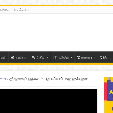
ார்த்தை
துஆக்கள்
ைகள்
நூல்கள்
அகீதா
ஃபிஹ்க்
வரலாறு
Q&A
enter
/
குர்ஆனையும் ஹதீஸையும் பற்றிபிடிப்போம்- ஸஹிஹுல் புஹாரி