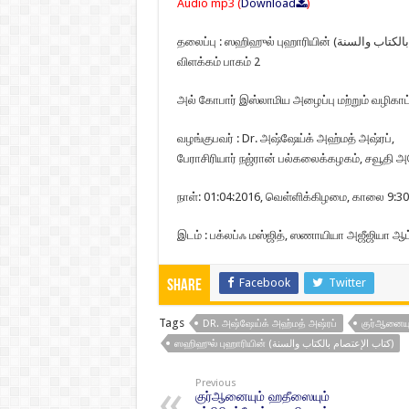
Audio mp3 (
Download
)
தலைப்பு : ஸஹிஹுல் புஹாரியின் (كتاب الإعتصام بالكتاب والسنة) குர்ஆனையும் ஹதீஸையும் பற்றிபிடிப்போம் – நூலின்
விளக்கம் பாகம் 2
அல் கோபார் இஸ்லாமிய அழைப்பு மற்றும் வழிகாட்ட
வழங்குபவர் : Dr. அஷ்ஷேய்க் அஹ்மத் அஷ்ரப்,
பேராசிரியார் நஜ்ரான் பல்கலைக்கழகம், சவூதி அ
நாள்: 01:04:2016, வெள்ளிக்கிழமை, காலை 9:30 
இடம் : பக்லப்ஃ மஸ்ஜித், ஸணாயியா அஜீஜியா ஆட
Facebook
Twitter
Share
Tags
DR. அஷ்ஷேய்க் அஹ்மத் அஷ்ரப்
குர்ஆனையும
ஸஹிஹுல் புஹாரியின் (كتاب الإعتصام بالكتاب والسنة)
Previous
குர்ஆனையும் ஹதீஸையும்