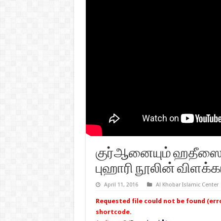
குர்ஆனையும் ஹதீஸையு
புஹாரி நூலின் விளக்கம
April 11, 2016
Al Khobar Islamic Center
Requested file could not be found (error
shortcode.