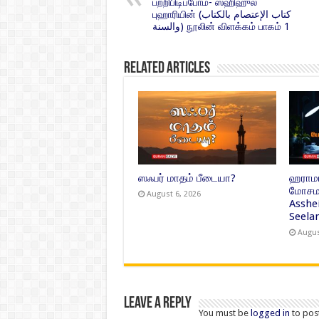
பற்றிபிடிப்போம்- ஸஹிஹுல்
புஹாரியின் (كتاب الإعتصام بالكتاب
والسنة) நூலின் விளக்கம் பாகம் 1
Related Articles
ஸஃபர் மாதம் பீடையா?
ஹராமா
மோசமா
August 6, 2026
Asshe
Seelan
Augus
Leave a Reply
You must be
logged in
to pos