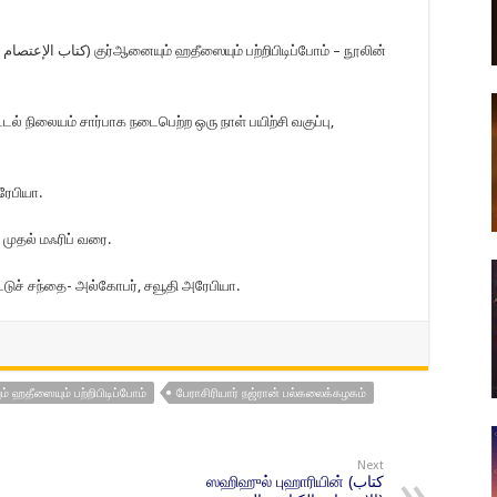
ல் நிலையம் சார்பாக நடைபெற்ற ஒரு நாள் பயிற்சி வகுப்பு,
ரேபியா.
முதல் மஃரிப் வரை.
்டுச் சந்தை- அல்கோபர், சவூதி அரேபியா.
் ஹதீஸையும் பற்றிபிடிப்போம்
பேராசிரியார் நஜ்ரான் பல்கலைக்கழகம்
Next
ஸஹிஹுல் புஹாரியின் (كتاب