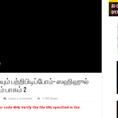
Ad-D
ரிய
Open
Ad-D
AD D
Masj
ம் பற்றிபிடிப்போம்- ஸஹிஹுல்
் பாகம் 2
Leave a comment
1,795 Views
 code 404). Verify the file URL specified in the