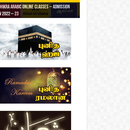
hikra Arabic Online Classes – Admission
ாத் ஜும்ஆ தமிழாக்கம், Jamia Al Hajiri
 2022 – 23
hikra Arabic Online Classes – BA Arabic
HIKRA ARABIC COLLEGE ADMISSION
id (Kuwait Masjid), Malaz, Riyadh