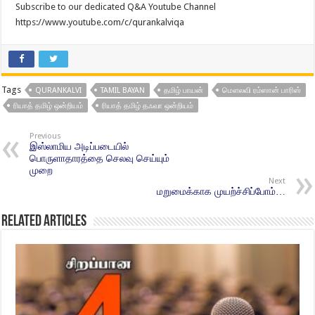
Subscribe to our dedicated Q&A Youtube Channel
https://www.youtube.com/c/qurankalviqa
Tags
QURANKALVI
TAMIL BAYAN
தமிழ் பாயன்
மௌலவி ரம்ஸான் பாரிஸ்
ரியாத் தமிழ் ஒன்றியம்
ரியாத் தமிழ் தஃவா ஒன்றியம்
Previous
இஸ்லாமிய அடிப்படையில்
பொருளாதாரத்தை செலவு செய்யும்
முறை
Next
மறுமைக்காக முயற்ச்சிப்போம்…
Related Articles