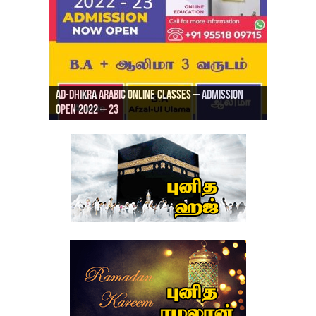
Ad-Dhikra Arabic Online Classes – Admission
ரியாத் ஜும்ஆ தமிழாக்கம், Jamia Al Hajiri
Open 2022 – 23
Ad-Dhikra Arabic Online Classes – BA Arabic
AD DHIKRA ARABIC COLLEGE ADMISSION
Masjid (Kuwait Masjid), Malaz, Riyadh