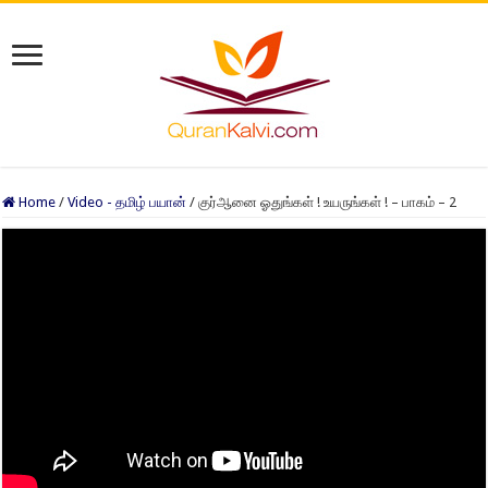
Home
/
Video - தமிழ் பயான்
/
குர்ஆனை ஓதுங்கள் ! உயருங்கள் ! – பாகம் – 2