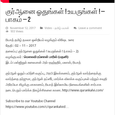
குர்ஆனை ஓதுங்கள் ! உயருங்கள் ! –
பாகம் – 2
November 12, 2017
Video - தமிழ் பயான்
Leave a comment
933 Views
ரியாத் தமிழ் தஃவா ஒன்றியம் வழங்கும் விஷேட உரை
தேதி : 02 – 11 – 2017
தலைப்பு: குர்ஆனை ஓதுங்கள் ! உயருங்கள் ! (பாகம் – 2)
வழங்குபவர் :
மௌலவி ரம்ஸான் பாரிஸ் (மதனி)
இடம்: மஸ்ஜிதுல் சுலைமான் அல்-தஹ்ஹீல், மலாஸ், ரியாத்
குர்ஆன் ஓதும் பயிற்சி வகுப்பு, அரபி இலக்கணம், குர்ஆன் வார்த்தைக்கு
வார்த்தை தர்ஜுமா, குர்ஆன் தப்ஸீர், மார்க்க விளக்க வகுப்புகள் மற்றும் சவுதி
அரேபியா கிழக்கு மாகாணம், ரியாத் இஸ்லாமிய நிலையங்களின் சார்பாக
நடைபெறும் மார்க்க நிகழ்ச்சிகளை காண. http://www.qurankalvi.com/
Subscribe to our Youtube Channel
https://www.youtube.com/c/qurankalvid…