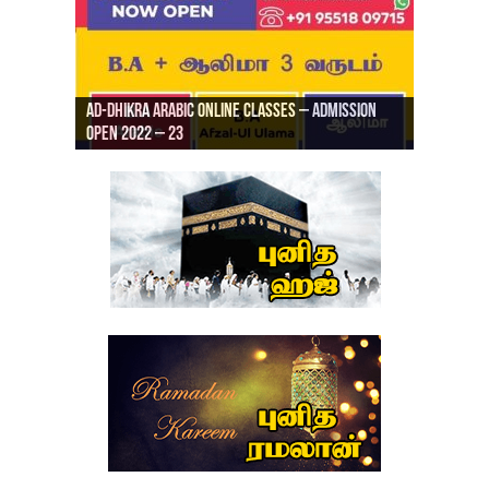
Ad-Dhikra Arabic Online Classes – Admission
ரியாத் ஜும்ஆ தமிழாக்கம், Jamia Al Hajiri
Open 2022 – 23
Ad-Dhikra Arabic Online Classes – BA Arabic
AD DHIKRA ARABIC COLLEGE ADMISSION
Masjid (Kuwait Masjid), Malaz, Riyadh