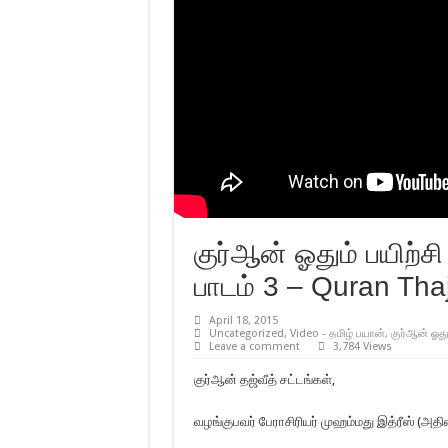
குர்ஆன் ஓதும் பயிற்சி 
பாடம் 3 – Quran Thaj
April 18, 2015
Uncategorized
,
Video - தமிழ் பயான்
,
குர்ஆன் ஓதும
Leave a comment
3,784 Views
குர்ஆன் தஜ்வீத் சட்டங்கள்,
வழங்குபவர் பேராசிரியர் முஹம்மது இத்ரீஸ் (அதிர