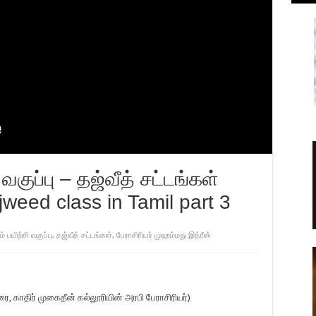
வகுப்பு – தஜ்வீத் சட்டங்கள்
weed class in Tamil part 3
் பயிற்சி வகுப்பு
,
தஜ்வீத் சட்டங்கள்
,
பேராசிரியர் முஹம்மது இத்ரீஸ்
ை, காதிர் முகைதீன் கல்லூரியின் அரபி பேராசிரியர்)