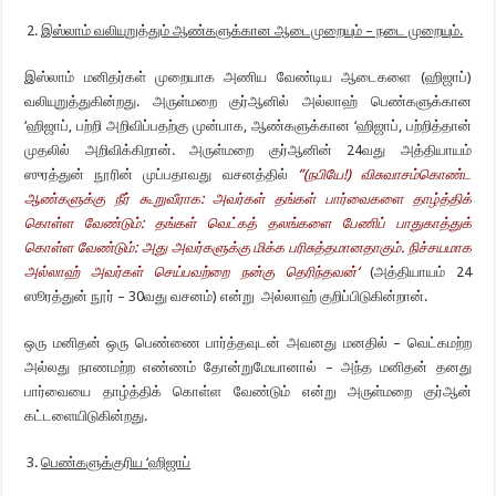
இஸ்லாம் வலியுறுத்தும் ஆண்களுக்கான ஆடைமுறையும் – நடை முறையும்.
இஸ்லாம் மனிதர்கள் முறையாக அணிய வேண்டிய ஆடைகளை (ஹிஜாப்)
வலியுறுத்துகின்றது. அருள்மறை குர்ஆனில் அல்லாஹ் பெண்களுக்கான
‘ஹிஜாப், பற்றி அறிவிப்பதற்கு முன்பாக, ஆண்களுக்கான ‘ஹிஜாப், பற்றித்தான்
முதலில் அறிவிக்கிறான். அருள்மறை குர்ஆனின் 24வது அத்தியாயம்
ஸுரத்துன் நூரின் முப்பதாவது வசனத்தில்
”(
நபியே!) விசுவாசம்கொண்ட
ஆண்களுக்கு நீர் கூறுவீராக: அவர்கள் தங்கள் பார்வைகளை தாழ்த்திக்
கொள்ள
வேண்டும்: தங்கள் வெட்கத் தலங்களை பேணிப் பாதுகாத்துக்
கொள்ள வேண்டும்:
அது அவர்களுக்கு மிக்க பரிசுத்தமானதாகும். நிச்சயமாக
அல்லாஹ் அவர்கள்
செய்பவற்றை நன்கு தெரிந்தவன்
‘
(அத்தியாயம் 24
ஸூரத்துன் நூர் – 30வது வசனம்) என்று அல்லாஹ் குறிப்பிடுகின்றான்.
ஒரு மனிதன் ஒரு பெண்ணை பார்த்தவுடன் அவனது மனதில் – வெட்கமற்ற
அல்லது நாணமற்ற எண்ணம் தோன்றுமேயானால் – அந்த மனிதன் தனது
பார்வையை தாழ்த்திக் கொள்ள வேண்டும் என்று அருள்மறை குர்ஆன்
கட்டளையிடுகின்றது.
பெண்களுக்குரிய ‘ஹிஜாப்