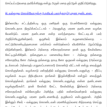
செய்யப்படுவதை தவிர்க்கிறது என்று அருள் மறை குர்ஆன் குறிப்பிடுகிறது.
iii. வல்லுறவு கொள்வோருக்கு (பாலியல் பலாத்காரம்) மரண தண்டனை.
இஸ்லாமிய சட்டத்தின்படி ஒரு மனிதன் ஒரு பெண்ணோடு வல்லுறவு
கொண்டதாக நிரூபிக்கப்பட்டால் – அவனுக்கு மரண தண்டனை வழங்க
வேண்டும். மரண தண்டனை என்ற வார்த்தையை கேட்டவுடன் பலர்
அதிர்ச்சியுறுகின்றனர். ஒருசிலர் இஸ்லாம் கருணையில்லாத –
காட்டுமிராண்டித்தனமான மார்க்கம் என்றெல்லாம் விமரிசிக்க ஆரம்பித்து
விடுகின்றனர். இஸ்லாம் அல்லாத சகோதரர்களை நான் ஒரு கேள்வியை
கேட்டிருக்கிறேன். தங்களுடைய மனைவியுடனோ – அல்லது தங்களது
சகோதரியுடனோ அல்லது தங்களது தாயுடனோ ஒருவன் வல்லுறவு (அவ்வாறு
நடக்காமல் அல்லாஹ் பாதுகாப்பானாக!) கொண்டு விட்டான் என்று வைத்துக்
கொள்ளுங்கள். வழக்காடு மன்றத்தில் வல்லுறவு கொண்டவனுக்கு – தீர்ப்பு
வழங்கக் கூடிய நீதிபதியாக தாங்கள் இருக்கிறீர்கள் என்றும் வைத்துக்
கொள்ளுங்கள். தாங்கள் வல்லுறவு கொண்டவனுக்கு என்ன தண்டணை
வழங்குவீர்கள்?. நான் கேள்வி கேட்ட கேள்விக்கு இஸ்லாம் அல்லாத
சகோதரர்கள் எல்லோருமே அளித்த பதில் என்னவென்றால் வல்லுறவு
கொண்டவனுக்கு மரண தண்டனையேத் தருவோம் என்பதுதான். அதில்
இன்னும் சிலர் – வல்லுறவு கொண்டவன் மரணிக்கும்வரை சித்ரவதை செய்து