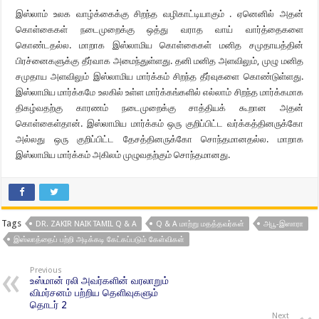
இஸ்லாம் உலக வாழ்க்கைக்கு சிறந்த வழிகாட்டியாகும் . ஏனெனில் அதன்
கொள்கைகள் நடைமுறைக்கு ஒத்து வராத வாய் வார்த்தைகளை
கொண்டதல்ல. மாறாக இஸ்லாமிய கொள்கைகள் மனித சமுதாயத்தின்
பிரச்னைகளுக்கு தீர்வாக அமைந்துள்ளது. தனி மனித அளவிலும், முழு மனித
சமுதாய அளவிலும் இஸ்லாமிய மார்க்கம் சிறந்த தீர்வுகளை கொண்டுள்ளது.
இஸ்லாமிய மார்க்கமே உலகில் உள்ள மார்க்கங்களில் எல்லாம் சிறந்த மார்க்கமாக
திகழ்வதற்கு காரணம் நடைமுறைக்கு சாத்தியக் கூறான அதன்
கொள்கைள்தான். இஸ்லாமிய மார்க்கம் ஒரு குறிப்பிட்ட வர்க்கத்தினருக்கோ
அல்லது ஒரு குறிப்பிட்ட தேசத்தினருக்கோ சொந்தமானதல்ல. மாறாக
இஸ்லாமிய மார்க்கம் அகிலம் முழுவதற்கும் சொந்தமானது.
Tags
DR. ZAKIR NAIK TAMIL Q & A
Q & A மாற்று மதத்தவர்கள்
அபூ-இஸாரா
இஸ்லாத்தைப் பற்றி அடிக்கடி கேட்கப்படும் கேள்விகள்
Previous
உஸ்மான் ரலி அவர்களின் வரலாறும்
விமர்சனம் பற்றிய தெளிவுகளும்
தொடர் 2
Next