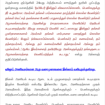
அருள்மறை குர்ஆனின் 24வது அத்தியாயம் ஸுரத்துன் நூரின் முப்பத்து
ஒன்றாவது வசனத்தில்
‘(
நபியே!) இன்னும் விசுவாசம்கொண்ட பெண்களுக்கு
நீர் கூறுவீராக: அவர்கள்
தங்கள் பார்வைகளை தாழ்த்திக் கொள்ள வேண்டும்:
தங்கள் வெட்கத் தலங்களை
பேணிப் பாதுகாத்துக் கொள்ள வேண்டும்: தங்கள்
அழகலங்காரத்தை அதனின்று
(
சாதாரணமாக வெளியில்) தெரியக்
கூடியதைத்தவிர: (வேறு எதையும்) வெளிக்
காட்டலாகாது: இன்னும் தங்கள்
முன்றானைகளால் அவர்கள் தங்கள் மார்புகளை
மறைத்துக் கொள்ள
வேண்டும்.: மேலும் (விசுவாசம்கொண்ட பெண்கள்) தம்
கணவர்கள்
,
தம்
தந்தையர்கள்
,
அல்லது தம் கணவர்களின் தந்தையர்கள் அல்லது
தம்
புதல்வர்கள்..
‘.
ஆகிய இவர்களைத் தவிர(வேறு அண்களுக்குத்) தங்களுடைய
அழகலங்காரத்தை வெளிப்படுத்தக் கூடாது.
‘
என்று அல்லாஹ்
குறிப்பிடுகின்றான்.
ஹிஜாப் அணிவதற்கான ஆறு வரைமுறைகளை இஸ்லாம் வலியுறுத்துகிறது.
நீங்கள் அணியக் கூடிய ஆடை உடல் முழுவதையும் மறைக்கக் கூடியதாக
இருக்க வேண்டும் என்பதே இஸ்லாமிய ஆடை அணிவதற்கான முதல்
அளவுகோல். இந்த அளவுகோல் ஆண்களுக்கும் – பெண்களுக்கும்
வித்தியாசப்படும். ஆண்கள் தொப்புள் முதல் கரண்டைவரை மறைக்கக் கூடிய
ஆடைகளை அணிய வேண்டும். பெண்கள் சாதாரணமாக வெளியில்