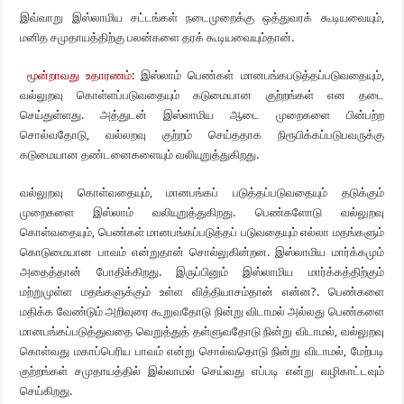
இவ்வாறு இஸ்லாமிய சட்டங்கள் நடைமுறைக்கு ஒத்துவரக் கூடியவையும்,
மனித சமுதாயத்திற்கு பலன்களை தரக் கூடியவையும்தான்.
மூன்றாவது உதாரணம்:
இஸ்லாம் பெண்கள் மானபங்கபடுத்தப்படுவதையும்,
வல்லுறவு கொள்ளப்படுவதையும் கடுமையான குற்றங்கள் என தடை
செய்துள்ளது. அத்துடன் இஸ்லாமிய ஆடை முறைகளை பின்பற்ற
சொல்வதோடு, வல்லறவு குற்றம் செய்ததாக நிரூபிக்கப்படுபவருக்கு
கடுமையான தண்டனைகளையும் வலியுறுத்துகிறது.
வல்லுறவு கொள்வதையும், மானபங்கப் படுத்தப்படுவதையும் தடுக்கும்
முறைகளை இஸ்லாம் வலியுறுத்துகிறது. பெண்களோடு வல்லுறவு
கொள்வதையும், பெண்கள் மானபங்கப்படுத்தப் படுவதையும் எல்லா மதங்களும்
கொடுமையான பாவம் என்றுதான் சொல்லுகின்றன. இஸ்லாமிய மார்க்கமும்
அதைத்தான் போதிக்கிறது. இருப்பினும் இஸ்லாமிய மார்க்கத்திற்கும்
மற்றுமுள்ள மதங்களுக்கும் உள்ள வித்தியாசம்தான் என்ன?. பெண்களை
மதிக்க வேண்டும் அறிவுரை கூறுவதோடு நின்று விடாமல் அல்லது பெண்களை
மானபங்கப்படுத்துவதை வெறுத்துத் தள்ளுவதோடு நின்று விடாமல், வல்லுறவு
கொள்வது மகாப்பெரிய பாவம் என்று சொல்வதொடு நின்று விடாமல், மேற்படி
குற்றங்கள் சமுதாயத்தில் இல்லாமல் செய்வது எப்படி என்று வழிகாட்டவும்
செய்கிறது.