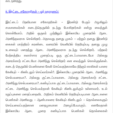
காட்டுகிறது.
ii. இரட்டை சகோதரிகள் – ஓர் உதாரணம்:
இரட்டைப் பிறவியான சகோதரிகள் – இரண்டு பேரும் அழகிலும்
சமமானவர்கள் கடைத்தெருவில் நடந்து போகிறார்கள் என்று வைத்துக்
கொள்வோம். அதில் ஒருவர் முற்றிலும் இஸ்லாமிய முறையில் ஆடை
அணிந்தவராக செல்கிறார். அதாவது தனது முகம் – மற்றும் தனது இரண்டு
கைகள் மாத்திரம் கரண்டை வரையில் வெளியில் தெரியும்படி தனது முழு
உடலையும் மறைத்து ஆடை அணிந்தவராக நடந்து செல்கிறார். மற்றவர்
மேற்கத்திய கலாச்சார முறைப்படி ஒரு குட்டைப்பாவாடையோ அல்லது
அரைக்காற் சட்டையோ அணிந்து செல்கிறார் என வைத்துக் கொள்ளுங்கள்.
கடைத் தெருவில் பெண்களை கேலி செய்வதற்காகவே நிற்கும் காலிகள் யாரை
கேலியும் – கிண்டலும் செய்வார்கள்?. இஸ்லாமிய முறையில் ஆடை அணிந்து
செல்பவரையா?. அல்லது குட்டைப்பாவாடை அல்லது அரைக்காற் சட்டை
அணிந்து செல்பவரையா?. கண்டிப்பாக குட்டைப்பாவாடை அல்லது அரைக்காற்
சட்டை அணிந்து செல்பவர்தான் கேலியும் கிண்டலுக்கும் உள்ளாவார். உடல்
உறுப்புகளை மறைப்பதைவிட அதிகம் வெளியில் தெரியும்படியான ஆடைகளை
பெண்கள் அணிவது – ஆண்பாலரை கேலியும் கிண்டலும் – தொல்லைகளும்
செய்யவைப்பதற்கான மறைமுகமான அழைப்பேயாகும். எனவேதான்
இஸ்லாமிய ஆடை முறை கண்டிப்பாக பெண்கள் தொல்லைகள்