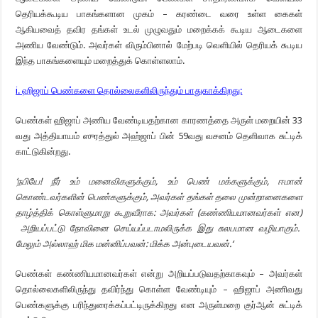
தெரியக்கூடிய பாகங்களான முகம் – கரண்டை வரை உள்ள கைகள்
ஆகியவைத் தவிர தங்கள் உடல் முழுவதும் மறைக்கக் கூடிய ஆடைகளை
அணிய வேண்டும். அவர்கள் விரும்பினால் மேற்படி வெளியில் தெரியக் கூடிய
இந்த பாகங்களையும் மறைத்துக் கொள்ளலாம்.
i. ஹிஜாப் பெண்களை தொல்லைகளிலிருந்தும் பாதுகாக்கிறது:
பெண்கள் ஹிஜாப் அணிய வேண்டியதற்கான காரணத்தை அருள் மறையின் 33
வது அத்தியாயம் ஸுரத்துல் அஹ்ஜாப் பின் 59வது வசனம் தெளிவாக சுட்டிக்
காட்டுகின்றது.
‘
நபியே! நீர் உம் மனைவிகளுக்கும்
,
உம் பெண் மக்களுக்கும்
,
ஈமான்
கொண்டவர்களின் பெண்களுக்கும்
,
அவர்கள் தங்கள் தலை முன்றானைகளை
தாழ்த்திக் கொள்ளுமாறு கூறுவீராக: அவர்கள் (கண்ணியமானவர்கள் என)
அறியப்பட்டு நோவினை செய்யப்படாமலிருக்க இது சுலபமான வழியாகும்.
மேலும்
அல்லாஹ் மிக மன்னிப்பவன்: மிக்க அன்புடையவன்.
‘
பெண்கள் கண்ணியமானவர்கள் என்று அறியப்படுவதற்காகவும் – அவர்கள்
தொல்லைகளிலிருந்து தவிர்ந்து கொள்ள வேண்டியும் – ஹிஜாப் அணிவது
பெண்களுக்கு பரிந்துரைக்கப்பட்டிருக்கிறது என அருள்மறை குர்ஆன் சுட்டிக்