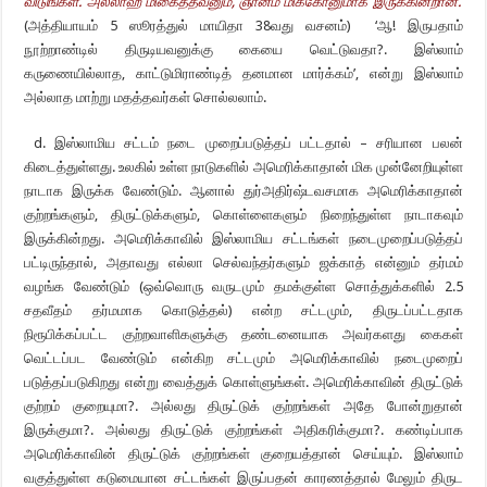
விடுங்கள். அல்லாஹ்
மிகைத்தவனும்
,
ஞானம் மிக்கோனுமாக இருக்கின்றான்.
‘
(அத்தியாயம் 5 ஸூரத்துல் மாயிதா 38வது வசனம்) ‘ஆ! இருபதாம்
நூற்றாண்டில் திருடியவனுக்கு கையை வெட்டுவதா?. இஸ்லாம்
கருணையில்லாத, காட்டுமிராண்டித் தனமான மார்க்கம்’, என்று இஸ்லாம்
அல்லாத மாற்று மதத்தவர்கள் சொல்லலாம்.
d. இஸ்லாமிய சட்டம் நடை முறைப்படுத்தப் பட்டதால் – சரியான பலன்
கிடைத்துள்ளது. உலகில் உள்ள நாடுகளில் அமெரிக்காதான் மிக முன்னேறியுள்ள
நாடாக இருக்க வேண்டும். ஆனால் துர்அதிர்ஷ்டவசமாக அமெரிக்காதான்
குற்றங்களும், திருட்டுக்களும், கொள்ளைகளும் நிறைந்துள்ள நாடாகவும்
இருக்கின்றது. அமெரிக்காவில் இஸ்லாமிய சட்டங்கள் நடைமுறைப்படுத்தப்
பட்டிருந்தால், அதாவது எல்லா செல்வந்தர்களும் ஜக்காத் என்னும் தர்மம்
வழங்க வேண்டும் (ஒவ்வொரு வருடமும் தமக்குள்ள சொத்துக்களில் 2.5
சதவீதம் தர்மமாக கொடுத்தல்) என்ற சட்டமும், திருடப்பட்டதாக
நிரூபிக்கப்பட்ட குற்றவாளிகளுக்கு தண்டனையாக அவர்களது கைகள்
வெட்டப்பட வேண்டும் என்கிற சட்டமும் அமெரிக்காவில் நடைமுறைப்
படுத்தப்படுகிறது என்று வைத்துக் கொள்ளுங்கள். அமெரிக்காவின் திருட்டுக்
குற்றம் குறையுமா?. அல்லது திருட்டுக் குற்றங்கள் அதே போன்றுதான்
இருக்குமா?. அல்லது திருட்டுக் குற்றங்கள் அதிகரிக்குமா?. கண்டிப்பாக
அமெரிக்காவின் திருட்டுக் குற்றங்கள் குறையத்தான் செய்யும். இஸ்லாம்
வகுத்துள்ள கடுமையான சட்டங்கள் இருப்பதன் காரணத்தால் மேலும் திருட