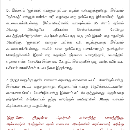
b. இஸ்லாம் ”ஜக்காத்’ என்னும் தர்மம் வழங்க வலியுறுத்துகிறது. இஸ்லாம்
”ஜக்காத்’ என்னும் மார்க்க வரி வழங்குவதை ஒவ்வொரு இஸ்லாமியர் மீதும்
கடமையாக்கியுள்ளது. இஸ்லாமியர்களில் யாரெல்லாம் 85 கிராம் தங்கம்
அல்லது அதற்குரிய மதிப்புள்ள செல்வங்களைச் சேமித்து
வைத்திருக்கிறார்களோ, அவர்கள் ஒவ்வொரு வருடமும் இரண்டறை சதவீதம்
அளவிற்கு ”ஜக்காத்’ என்னும் மார்க்க வரி வழங்குவதை இஸ்லாம்
கடமையாக்கியுள்ளது. உலகில் உள்ள ஒவ்வொரு பணக்காரரும் தமக்குள்ள
சொத்துக்களில் இரண்டறை சதவீதம் தர்மமாக கொடுத்தால், உலகத்தில்
ஏழ்மை என்ற நிலையே இல்லாமல் போகும். இவ்வுலகில் ஒரு மனித உயிர் கூட
பசியால் மரணிக்கக் கூடிய நிலை இருக்காது.
c. திருடுபவனுக்கு தண்டனையாக அவனது கைகளை வெட்ட வேண்டும் என்று
இஸ்லாம் சட்டம் வகுத்துள்ளது. திருடினாhன் என்று நிருபிக்கப்பட்டவனின்
கைகளை வெட்ட வேண்டும் என்று இஸ்லாம் சட்டம்வகுத்துள்ளது. அருள்மறை
குர்ஆனின் அத்தியாயம் ஐந்து ஸுரத்துல் மாயிதாவின் 38வது வசனம்
கீழக்கண்டவாறு கூறுகின்றது:
‘
திருடனோ
,
திருடியோ அவர்கள் சம்பாதித்த பாவத்திற்கு
,
அல்லாஹ்விடமிருந்துள்ள
தண்டனையாக அவர்களின் கரங்களைத் தரித்து