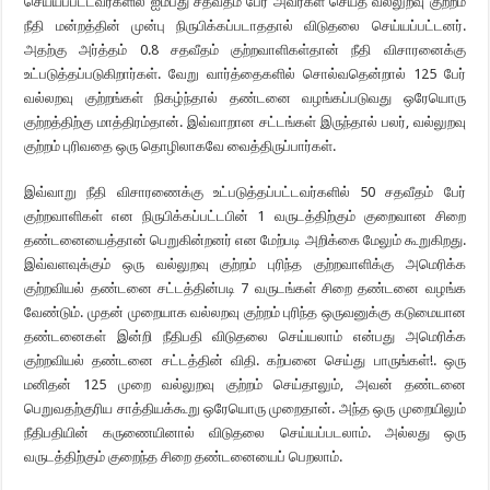
செய்யப்பட்டவர்களில் ஐம்பது சதவீதம் பேர் அவர்கள் செய்த வல்லுறவு குற்றம்
நீதி மன்றத்தின் முன்பு நிருபிக்கப்படாததால் விடுதலை செய்யப்பட்டனர்.
அதற்கு அர்த்தம் 0.8 சதவீதம் குற்றவாளிகள்தான் நீதி விசாரனைக்கு
உட்படுத்தப்படுகிறார்கள். வேறு வார்த்தைகளில் சொல்வதென்றால் 125 பேர்
வல்லறவு குற்றங்கள் நிகழ்ந்தால் தண்டனை வழங்கப்படுவது ஒரேயொரு
குற்றத்திற்கு மாத்திரம்தான். இவ்வாறான சட்டங்கள் இருந்தால் பலர், வல்லுறவு
குற்றம் புரிவதை ஒரு தொழிலாகவே வைத்திருப்பார்கள்.
இவ்வாறு நீதி விசாரணைக்கு உட்படுத்தப்பட்டவர்களில் 50 சதவீதம் பேர்
குற்றவாளிகள் என நிருபிக்கப்பட்டபின் 1 வருடத்திற்கும் குறைவான சிறை
தண்டனையைத்தான் பெறுகின்றனர் என மேற்படி அறிக்கை மேலும் கூறுகிறது.
இவ்வளவுக்கும் ஒரு வல்லுறவு குற்றம் புரிந்த குற்றவாளிக்கு அமெரிக்க
குற்றவியல் தண்டனை சட்டத்தின்படி 7 வருடங்கள் சிறை தண்டனை வழங்க
வேண்டும். முதன் முறையாக வல்லறவு குற்றம் புரிந்த ஒருவனுக்கு கடுமையான
தண்டனைகள் இன்றி நீதிபதி விடுதலை செய்யலாம் என்பது அமெரிக்க
குற்றவியல் தண்டனை சட்டத்தின் விதி. கற்பனை செய்து பாருங்கள்!. ஒரு
மனிதன் 125 முறை வல்லுறவு குற்றம் செய்தாலும், அவன் தண்டனை
பெறுவதற்குரிய சாத்தியக்கூறு ஒரேயொரு முறைதான். அந்த ஒரு முறையிலும்
நீதிபதியின் கருணையினால் விடுதலை செய்யப்படலாம். அல்லது ஒரு
வருடத்திற்கும் குறைந்த சிறை தண்டனையைப் பெறலாம்.