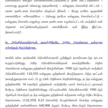
கொல்வோம் என்றும் சொன்னார்கள்.அவர்களிடம் நான் கேட்டதெல்லாம் –
யாராவது ஒருவன் உங்களது உறவுகளோடு – வல்லுறவு கொண்டு விட்டால் –
மரண தண்டனை கொடுக்க விரும்பும் நீங்கள் – வேறு யாரோ ஒருவரின்
மனைவியோ -சகோதரியோ – அல்லது தாயோ வல்லுறவு கொள்ளப்பட்டு –
வல்லுறவு கொண்டவனுக்கு மரண தண்டனை வழங்கப்பட்டால் மாத்திரம் ஏன்
அதனை காட்டுமிராண்டித்தனம் எனகிறீர்கள். ஏன் இந்த இரட்டை
நிலைப்பாடு?.
iv. அமெரிக்காவில்தான் உலகத்திலேயே அதிக அளவிலான வல்லுறவு
குற்றங்கள் நிகழ்கின்றன.
உலகில் உள்ள நாடுகளில் அமெரிக்காதான் முற்றிலும் நாகரீகமடைந்த நாடாக
கருதப்படுகிறது. அதே அமெரிக்காவில்தான் உலகத்திலேயே அதிக
அளவிலான வல்லுறவு குற்றங்கள் நிகழ்கின்றன. 1990 ஆம் ஆண்டில் மாத்திரம்
அமெரிக்காவில் 1,02,555 வல்லுறவு குற்றங்கள் நிகழ்ந்ததாக அந்த நாட்டின்
உளவுத்துறையான எஃப். பி. ஐ. யின் அறிக்கை தெரிவிக்கிறது. நடந்த வல்லுறவு
குற்றங்களில் 16 சதவீதம் குற்றங்கள் மாத்திரமே புகார் செய்யப்பட்டதாகவும்
மேற்படி அறிக்கை தெரிவிக்கிறது. அப்படியெனில் அமெரிக்காவில் 1990 ஆம்
ஆண்டில் மொத்தம் நடந்த வல்லுறவு குற்றங்கள் எத்தனை என்று அறிய மேற்படி
தொகையை (1,02,555) 6.25 கொண்டு பெருக்கினால் மொத்த வல்லுறவு
குற்றத்தின் எண்ணிக்கை 640,968 ஆகும். மேற்படி கிடைக்கும் தொகையை