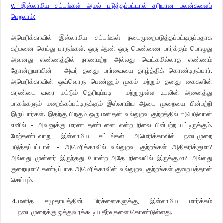
v. இஸ்லாமிய சட்டங்கள் அமல் படுத்தப்பட்டால் சரியான பலன்களைப்
பெறலாம்:
அமெரிக்காவில் இஸ்லாமிய சட்டங்கள் நடைமுறைபடுத்தப்பட்டிருப்பதாக
கற்பனை செய்து பாருங்கள். ஒரு ஆண் ஒரு பெண்ணை பார்க்கும் பொழுது
அவனது எண்ணத்தில் நாணமற்ற அல்லது வெட்கமில்லாத எண்ணம்
தோன்றுமாயின் – அவர் தனது பார்வையை தாழ்த்திக் கொண்டிருப்பார்.
அமெரிக்காவின் ஒவ்வொரு பெண்ணும் முகம் மற்றும் தனது கைகளின்
கரண்டை வரை மட்டும் தெரியும்படி – மற்றுமுள்ள உடலின் அனைத்து
பாகங்களும் மறைக்கப்பட்டிருக்கும் இஸ்லாமிய ஆடை முறையை பின்பற்றி
இருப்பார்கள். இதற்கு பிறகும் ஒரு மனிதன் வல்லுறவு குற்றத்தில் ஈடுபடுவான்
எனில் – அவனுக்கு மரண தண்டனை என்ற நிலை பின்பற்ற பட்டிருக்கும்.
மேற்கண்டவாறு இஸ்லாமிய சட்டங்கள் அமெரிக்காவில் நடைமுறை
படுத்தப்பட்டால் – அமெரிக்காவில் வல்லுறவு குற்றங்கள் அதிகரிக்குமா?
அல்லது முன்னர் இருந்தது போன்ற அதே நிலையில் இருக்குமா? அல்லது
குறையுமா? கண்டிப்பாக அமெரிக்காவின் வல்லுறவு குற்றங்கள் குறையத்தான்
செய்யும்.
மனித சமுதாயத்தின் பிரச்னைகளுக்கு, இஸ்லாமிய மார்க்கம்
நடைமுறைக்கு ஒத்துவரக்கூடிய தீர்வுகளை கொண்டுள்ளது.