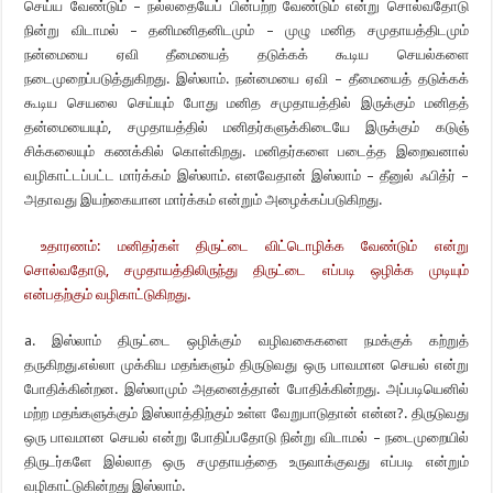
செய்ய வேண்டும் – நல்லதையேப் பின்பற்ற வேண்டும் என்று சொல்வதோடு
நின்று விடாமல் – தனிமனிதனிடமும் – முழு மனித சமுதாயத்திடமும்
நன்மையை ஏவி தீமையைத் தடுக்கக் கூடிய செயல்களை
நடைமுறைப்படுத்துகிறது. இஸ்லாம். நன்மையை ஏவி – தீமையைத் தடுக்கக்
கூடிய செயலை செய்யும் போது மனித சமுதாயத்தில் இருக்கும் மனிதத்
தன்மையையும், சமுதாயத்தில் மனிதர்களுக்கிடையே இருக்கும் கடுஞ்
சிக்கலையும் கணக்கில் கொள்கிறது. மனிதர்களை படைத்த இறைவனால்
வழிகாட்டப்பட்ட மார்க்கம் இஸ்லாம். எனவேதான் இஸ்லாம் – தீனுல் ஃபித்ர் –
அதாவது இயற்கையான மார்க்கம் என்றும் அழைக்கப்படுகிறது.
உதாரணம்: மனிதர்கள் திருட்டை விட்டொழிக்க வேண்டும் என்று
சொல்வதோடு, சமுதாயத்திலிருந்து திருட்டை எப்படி ஒழிக்க முடியும்
என்பதற்கும் வழிகாட்டுகிறது.
a. இஸ்லாம் திருட்டை ஒழிக்கும் வழிவகைகளை நமக்குக் கற்றுத்
தருகிறது.எல்லா முக்கிய மதங்களும் திருடுவது ஒரு பாவமான செயல் என்று
போதிக்கின்றன. இஸ்லாமும் அதனைத்தான் போதிக்கின்றது. அப்படியெனில்
மற்ற மதங்களுக்கும் இஸ்லாத்திற்கும் உள்ள வேறுபாடுதான் என்ன?. திருடுவது
ஒரு பாவமான செயல் என்று போதிப்பதோடு நின்று விடாமல் – நடைமுறையில்
திருடர்களே இல்லாத ஒரு சமுதாயத்தை உருவாக்குவது எப்படி என்றும்
வழிகாட்டுகின்றது இஸ்லாம்.