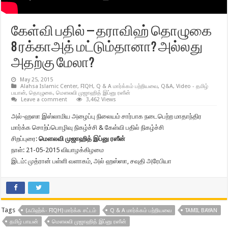
கேள்வி பதில் – தராவிஹ் தொழுகை
8 ரக்காஅத் மட்டும்தானா? அல்லது
அதற்கு மேலா?
May 25, 2015
Alahsa Islamic Center
,
FIQH
,
Q & A மார்க்கம் பற்றியவை
,
Q&A
,
Video - தமிழ்
பயான்
,
தொழுகை
,
மௌலவி முஜாஹித் இப்னு ரஸீன்
Leave a comment
3,462 Views
அல்-ஹஸா இஸ்லாமிய அழைப்பு நிலையம் சார்பாக நடைபெற்ற மாதாந்திர
மார்க்க சொற்ப்பொழிவு நிகழ்ச்சி & கேள்வி பதில் நிகழ்ச்சி
சிறப்புரை:
மௌலவி முஜாஹித் இப்னு ரஸீன்
நாள்: 21-05-2015 வியாழக்கிழமை
இடம்: முத்ரான் பள்ளி வளாகம், அல் ஹஸ்ஸா, சவுதி அரேபியா
Tags
(ஃபிஹ்க்- FIQH) மார்க்க சட்டம்
Q & A மார்க்கம் பற்றியவை
TAMIL BAYAN
தமிழ் பாயன்
மௌலவி முஜாஹித் இப்னு ரஸீன்