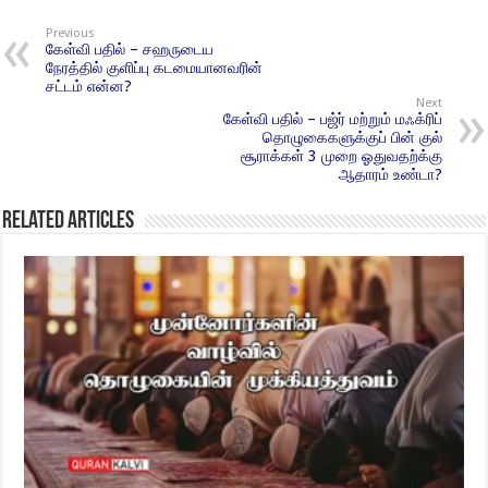
Previous
கேள்வி பதில் – சஹருடைய
நேரத்தில் குளிப்பு கடமையானவரின்
சட்டம் என்ன?
Next
கேள்வி பதில் – பஜ்ர் மற்றும் மஃக்ரிப்
தொழுகைகளுக்குப் பின் குல்
சூராக்கள் 3 முறை ஓதுவதற்க்கு
ஆதாரம் உண்டா?
Related Articles