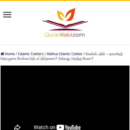
Home
/
Islamic Centers
/
Alahsa Islamic Center
/
கேள்வி பதில் – தராவிஹ்
தொழுகை 8 ரக்காஅத் மட்டும்தானா? அல்லது அதற்கு மேலா?