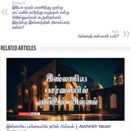
Previous
இயேசு நாதர் மரணித்து மூன்று
நாட்களில் உயிர்த்து எழுந்தார் என்று
கிறிஸ்துவர்கள் கூறுகிறார்கள்
இதற்க்கு இஸ்லாத்தின் நிலைப்பாடு
என்ன?
Next
அல்லாஹ் என்பவன் யார்?
Related Articles
இஸ்லாமிய பார்வையில் றபீஉல் அவ்வல் | Assheikh Yasser