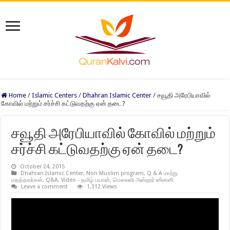
Home
/
Islamic Centers
/
Dhahran Islamic Center
/
சவூதி அரேபியாவில்
கோவில் மற்றும் சர்ச்சி கட்டுவதற்கு ஏன் தடை?
சவூதி அரேபியாவில் கோவில் மற்றும்
சர்ச்சி கட்டுவதற்கு ஏன் தடை?
October 24, 2015
Dhahran Islamic Center
,
Non Muslim program
,
Q & A மாற்று
மதத்தவர்கள்
,
Q&A
,
Video - தமிழ் பயான்
,
மௌலவி அஸ்ஹர் ஸீலானி
Leave a comment
1,312 Views