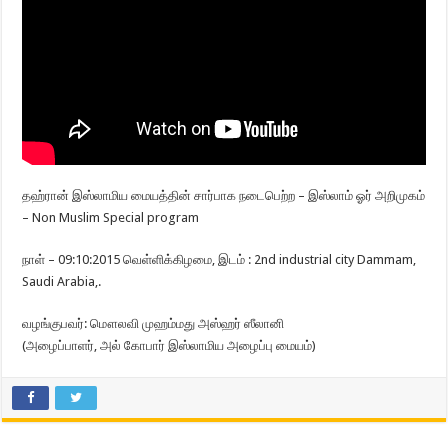
தஹ்ரான் இஸ்லாமிய மையத்தின் சார்பாக நடைபெற்ற – இஸ்லாம் ஓர் அறிமுகம்
– Non Muslim Special program
நாள் – 09:10:2015 வெள்ளிக்கிழமை, இடம் : 2nd industrial city Dammam,
Saudi Arabia,.
வழங்குபவர்: மௌலவி முஹம்மது அஸ்ஹர் ஸீலானி
(அழைப்பாளர், அல் கோபார் இஸ்லாமிய அழைப்பு மையம்)