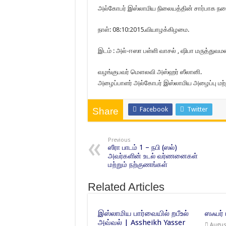
அல்கோபர் இஸ்லாமிய நிலையத்தின் சார்பாக நடைப
நாள்: 08:10:2015.வியாழக்கிழமை.
இடம் : அல்-ஈஸா பள்ளி வாசல் , ஷிபா மருத்து
வழங்குபவர் மௌலவி அஸ்ஹர் ஸீலானி.
அழைப்பாளர் அல்கோபர் இஸ்லாமிய அழைப்பு மற்று
Facebook
Twitter
Share
Previous
ஸீரா பாடம் 1 – நபி (ஸல்)
அவர்களின் உடல் வர்ணனைகள்
மற்றும் நற்குணங்கள்
Related Articles
இஸ்லாமிய பார்வையில் றபீஉல்
ஸஃபர்
அவ்வல் | Assheikh Yasser
Augus