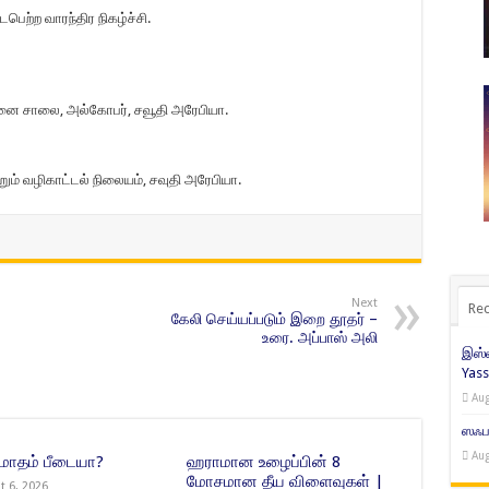
ெற்ற வாரந்திர நிகழ்ச்சி.
வமனை சாலை, அல்கோபர், சவூதி அரேபியா.
ம் வழிகாட்டல் நிலையம், சவுதி அரேபியா.
Next
Rec
கேலி செய்யப்படும் இறை தூதர் –
உரை. அப்பாஸ் அலி
இஸ்ல
Yass
Aug
ஸஃபர
Aug
 மாதம் பீடையா?
ஹராமான உழைப்பின் 8
மோசமான தீய விளைவுகள் |
t 6, 2026