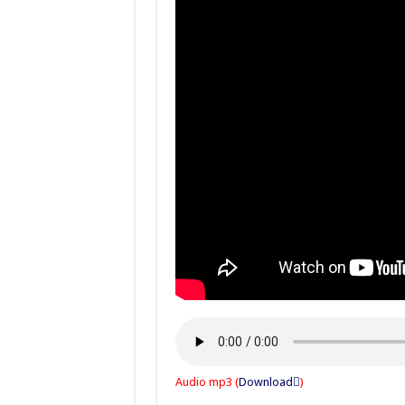
Audio mp3 (
Download
)