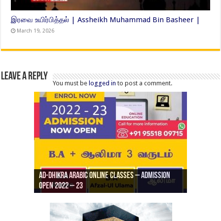
இரவை உயிர்பித்தல் | Assheikh Muhammad Bin Basheer |
March 19, 2026
Leave a Reply
You must be
logged in
to post a comment.
Ad-Dhikra Arabic Online Classes – Admission
ரியாத் ஜும்ஆ தமிழாக்கம், Jamia Al Hajiri
Open 2022 – 23
Ad-Dhikra Arabic Online Classes – BA Arabic
AD DHIKRA ARABIC COLLEGE ADMISSION
Masjid (Kuwait Masjid), Malaz, Riyadh