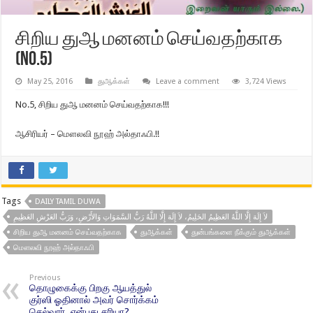
சிறிய துஆ மனனம் செய்வதற்காக
(No.5)
May 25, 2016
துஆக்கள்
Leave a comment
3,724 Views
No.5, சிறிய துஆ மனனம் செய்வதற்காக!!!
ஆசிரியர் – மௌலவி நூஹ் அல்தாஃபி.!!
Tags
DAILY TAMIL DUWA
لاَ إِلَهَ إِلَّا اللَّهُ العَظِيمُ الحَلِيمُ، لاَ إِلَهَ إِلَّا اللَّهُ رَبُّ السَّمَوَاتِ وَالأَرْضِ، وَرَبُّ العَرْشِ العَظِيمِ
சிறிய துஆ மனனம் செய்வதற்காக
துஆக்கள்
துன்பங்களை நீக்கும் துஆக்கள்
மௌலவி நூஹ் அல்தாஃபி
Previous
தொழுகைக்கு பிறகு ஆயத்துல்
குர்ஸி ஓதினால் அவர் சொர்க்கம்
செல்வார், என்பது சரியா?