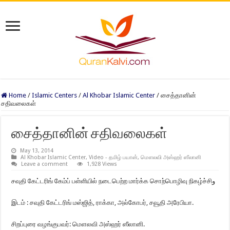
Home
/
Islamic Centers
/
Al Khobar Islamic Center
/
சைத்தானின்
சதிவலைகள்
சைத்தானின் சதிவலைகள்
May 13, 2014
Al Khobar Islamic Center
,
Video - தமிழ் பயான்
,
மௌலவி அஸ்ஹர் ஸீலானி
Leave a comment
1,928 Views
சவுதி கேட்டரிங் கேம்ப் பள்ளியில் நடைபெற்ற மார்க்க சொற்பொழிவு நிகழ்ச்சிو
இடம் : சவுதி கேட்டரிங் மஸ்ஜித், ராக்கா, அல்கோபர், சவூதி அரேபியா.
சிறப்புரை வழங்குபவர்: மௌலவி அஸ்ஹர் ஸீலானி.