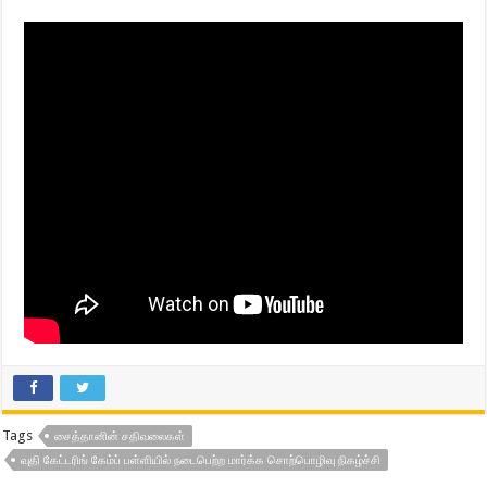
Tags
சைத்தானின் சதிவலைகள்
வுதி கேட்டரிங் கேம்ப் பள்ளியில் நடைபெற்ற மார்க்க சொற்பொழிவு நிகழ்ச்சி