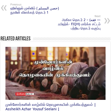
Previous
ஹிஸ்னுல் முஸ்லிம் ( حصن المسلم)
நூலின் விளக்கத் தொடர் 1
Next
அகீகா தொடர் 2 – (فقه —
ஃபிஹ்க்- FIQH) மார்க்க சட்டம்
பற்றிய தொடர் வகுப்பு
Related Articles
முன்னோர்களின் வாழ்வில் தொழுகையின் முக்கியத்துவம் |
Assheikh Azhar Yousuf Seelani |