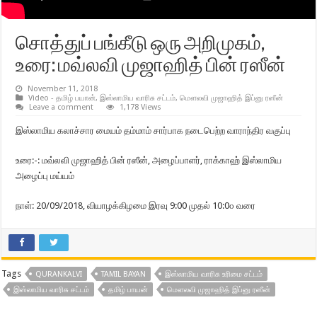
சொத்துப் பங்கீடு ஒரு அறிமுகம்,
உரை: மவ்லவி முஜாஹித் பின் ரஸீன்
November 11, 2018
Video - தமிழ் பயான்
,
இஸ்லாமிய வாரிசு சட்டம்
,
மௌலவி முஜாஹித் இப்னு ரஸீன்
Leave a comment
1,178 Views
இஸ்லாமிய கலாச்சார மையம் தம்மாம் சார்பாக நடைபெற்ற வாராந்திர வகுப்பு
உரை:-: மவ்லவி முஜாஹித் பின் ரஸீன், அழைப்பாளர், ராக்காஹ் இஸ்லாமிய
அழைப்பு மய்யம்
நாள்: 20/09/2018, வியாழக்கிழமை இரவு 9:00 முதல் 10:0௦ வரை
Tags
QURANKALVI
TAMIL BAYAN
இஸ்லாமிய வாரிசு உரிமை சட்டம்
இஸ்லாமிய வாரிசு சட்டம்
தமிழ் பாயன்
மௌலவி முஜாஹித் இப்னு ரஸீன்