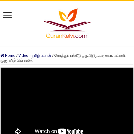
Home
/
Video - தமிழ் பயான்
/
சொத்துப் பங்கீடு ஒரு அறிமுகம், உரை: மவ்லவி
முஜாஹித் பின் ரஸீன்