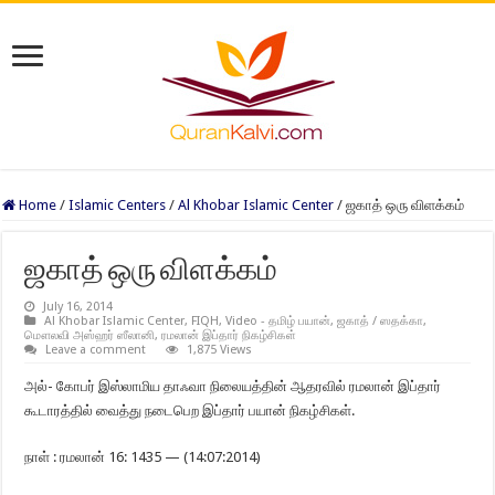
Home
/
Islamic Centers
/
Al Khobar Islamic Center
/
ஜகாத் ஒரு விளக்கம்
ஜகாத் ஒரு விளக்கம்
July 16, 2014
Al Khobar Islamic Center
,
FIQH
,
Video - தமிழ் பயான்
,
ஜகாத் / ஸதக்கா
,
மௌலவி அஸ்ஹர் ஸீலானி
,
ரமலான் இப்தார் நிகழ்சிகள்
Leave a comment
1,875 Views
அல்- கோபர் இஸ்லாமிய தாஃவா நிலையத்தின் ஆதரவில் ரமலான் இப்தார்
கூடாரத்தில் வைத்து நடைபெற இப்தார் பயான் நிகழ்சிகள்.
நாள் : ரமலான் 16: 1435 — (14:07:2014)