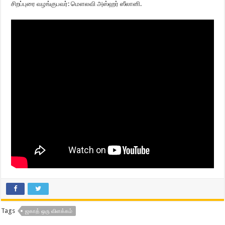
சிறப்புரை வழங்குபவர்: மௌலவி அஸ்ஹர் ஸீலானி.
Tags
ஜகாத் ஒரு விளக்கம்