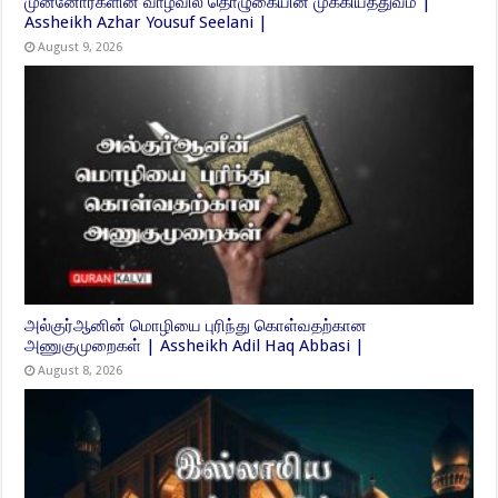
முன்னோர்களின் வாழ்வில் தொழுகையின் முக்கியத்துவம் |
Assheikh Azhar Yousuf Seelani |
August 9, 2026
அல்குர்ஆனின் மொழியை புரிந்து கொள்வதற்கான
அணுகுமுறைகள் | Assheikh Adil Haq Abbasi |
August 8, 2026