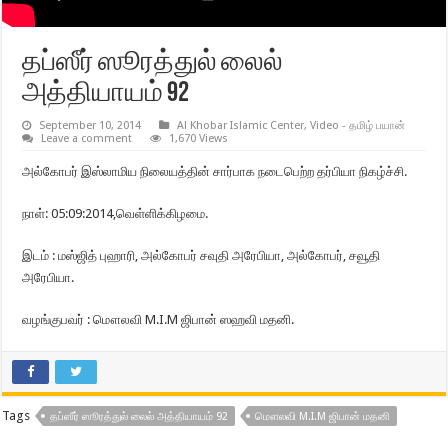
தப்ஸீர் ஸூரத்துல் லைல்
அத்தியாயம் 92
September 10, 2014
Al Khobar Islamic Center
,
Video - தமிழ் பயான்
Leave a comment
1,670 Views
அல்கோபர் இஸ்லாமிய நிலையத்தின் சார்பாக நடைபெற்ற தர்பியா நிகழ்ச்சி.
நாள்: 05:09:2014,வெள்ளிக்கிழமை.
இடம் : மஸ்ஜித் புஹாரி, அல்கோபர் சவுதி அரேபியா, அல்கோபர், சவூதி
அரேபியா.
வழங்குபவர் : மௌலவி M.I.M ஜிபான் ஸஹவி மதனி.
Tags
தப்ஸீர் ஸூரத்துல் லைல் அத்தியாயம் 92
மௌலவி M.I.M ஜிபான் மதனி