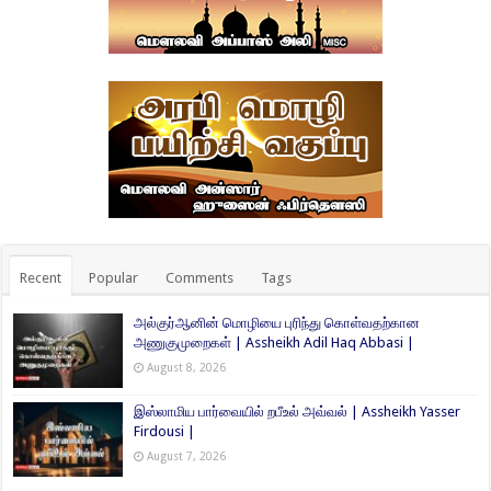
Recent
Popular
Comments
Tags
அல்குர்ஆனின் மொழியை புரிந்து கொள்வதற்கான
அணுகுமுறைகள் | Assheikh Adil Haq Abbasi |
August 8, 2026
இஸ்லாமிய பார்வையில் றபீஉல் அவ்வல் | Assheikh Yasser
Firdousi |
August 7, 2026