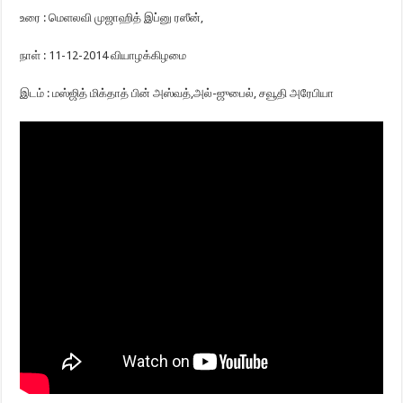
உரை : மெளலவி முஜாஹித் இப்னு ரஸீன்,
நாள் : 11-12-2014 வியாழக்கிழமை
இடம் : மஸ்ஜித் மிக்தாத் பின் அஸ்வத்,அல்-ஜுபைல், சவூதி அரேபியா