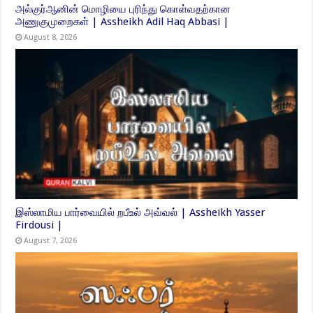
அல்குர்ஆனின் மொழியை புரிந்து கொள்வதற்கான
அணுகுமுறைகள் | Assheikh Adil Haq Abbasi |
August 8, 2026
இஸ்லாமிய பார்வையில் றபீஉல் அவ்வல் | Assheikh Yasser
Firdousi |
August 7, 2026